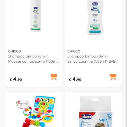
CHICCO
CHICCO
Shampoo bimbo (0m+)
Shampoo bimbo (0m+)
Mousse con balsamo (150ml)
Senza Lacrime (500ml) BABY
BABY MOMENTS
MOMENTS 00010585000000
00010249000000
4,
4,
€
90
€
90