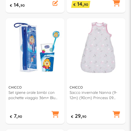
14,
14,
€
90
€
90
CHICCO
CHICCO
Set igiene orale bimbi con
Sacco invernale Nanna (9-
pochette viaggio 36m+ Blu
12m) (90cm) Princess 09
85432 20
10837 110
7,
29,
€
90
€
90