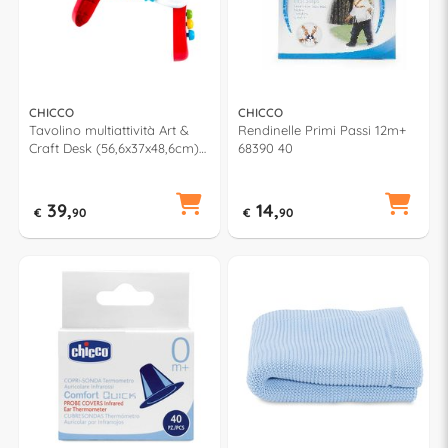
CHICCO
CHICCO
Tavolino multiattività Art &
Rendinelle Primi Passi 12m+
Craft Desk (56,6x37x48,6cm)
68390 40
BILINGUAL ABC Multicolor
0001155000000
39,
14,
€
90
€
90