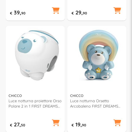
39,
29,
€
90
€
90
CHICCO
CHICCO
Luce notturna proiettore Orso
Luce notturna Orsetto
Polare 2 in 1 FIRST DREAMS
Arcobaleno FIRST DREAMS
Azzurro 11558 20
Azzurro 00010474200000
27,
19,
€
50
€
90