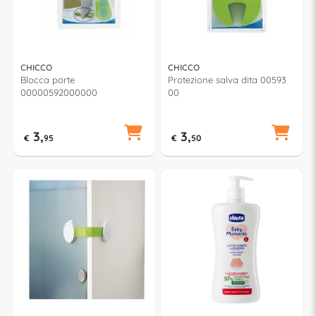
CHICCO
CHICCO
Blocca porte
Protezione salva dita 00593
00000592000000
00
3,
3,
€
95
€
50