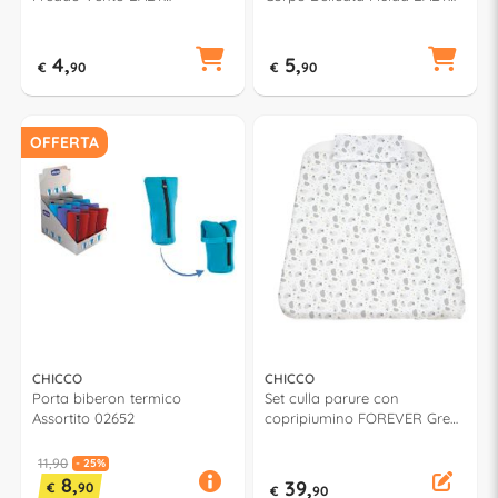
MOMENTS 00010597000000
MOMENTS 00010595000000
4,
5,
€
90
€
90
OFFERTA
CHICCO
CHICCO
Porta biberon termico
Set culla parure con
Assortito 02652
copripiumino FOREVER Grey
sheep 09 10734 910 990
11,90
- 25%
8,
39,
€
90
€
90