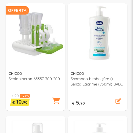
OFFERTA
CHICCO
CHICCO
Scolabiberon 65357 300 200
Shampoo bimbo (0m+)
Senza Lacrime (750ml) BABY
MOMENTS 00010592000000
14,90
- 26%
10,
5,
€
90
€
90