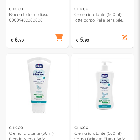
CHICCO
CHICCO
Blocca tutto multiuso
Crema idratante (500ml)
00009482000000
latte corpo Pelle sensibile
BABY MOMENTS
00010243000000
6,
5,
€
90
€
90
CHICCO
CHICCO
Crema idratante (50ml)
Crema idratante (500ml)
Freddo Vento BABY
Corpo Delicata Fluida BABY