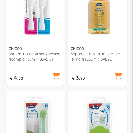
CHICCO
CHICCO
Spazzolino denti set 2 testine
Sapone infanzia liquido per
ricambio (36m+) 8545 01
le mani (250ml) BABY
MOMENTS 00010245000000
4,
3,
€
50
€
90