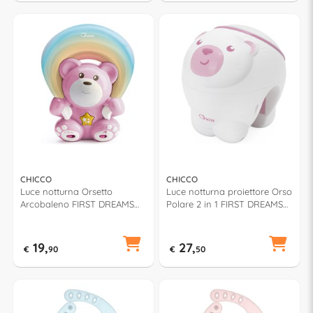
CHICCO
CHICCO
Luce notturna Orsetto
Luce notturna proiettore Orso
Arcobaleno FIRST DREAMS
Polare 2 in 1 FIRST DREAMS
Rosa 00010474100000
Rosa 00011558100000
19,
27,
€
90
€
50