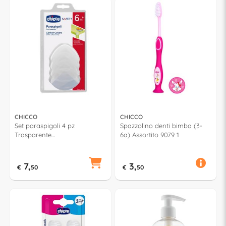
CHICCO
CHICCO
Set paraspigoli 4 pz
Spazzolino denti bimba (3-
Trasparente
6a) Assortito 9079 1
00060806000000
7,
3,
€
50
€
50