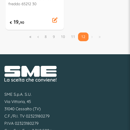
freddo 65212 30
19,
€
90


8
9
10
11
12


SME S.p.A. S.U.
Via Vittoria, 45
31040 Cessalto (TV)
C.F./R.I. TV 02323180279
P.IVA 02323180279