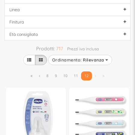
Linea
Finitura
Età consigliata
Prodotti:
717
Prezzi iva inclusa
Ordinamento:
Rilevanza


8
9
10
11
12

