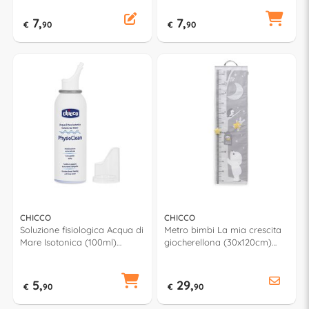
7,
7,
€
90
€
90
CHICCO
CHICCO
Soluzione fisiologica Acqua di
Metro bimbi La mia crescita
Mare Isotonica (100ml)
giocherellona (30x120cm)
PHYSIOCLEAN
FIRST DREAMS
00005217000000
00012694000000
5,
29,
€
90
€
90