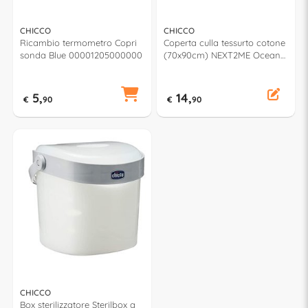
CHICCO
CHICCO
Ricambio termometro Copri
Coperta culla tessurto cotone
sonda Blue 00001205000000
(70x90cm) NEXT2ME Ocean
09 10990 210 990
5,
14,
€
90
€
90
CHICCO
Box sterilizzatore Sterilbox a