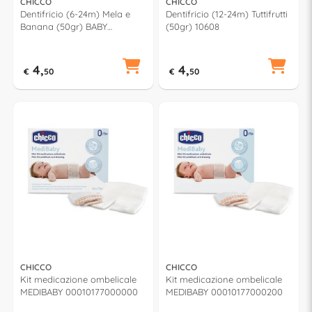
CHICCO
CHICCO
Dentifricio (6-24m) Mela e
Dentifricio (12-24m) Tuttifrutti
Banana (50gr) BABY
(50gr) 10608
MOMENTS 74280
4,
4,
€
50
€
50
CHICCO
CHICCO
Kit medicazione ombelicale
Kit medicazione ombelicale
MEDIBABY 00010177000000
MEDIBABY 00010177000200