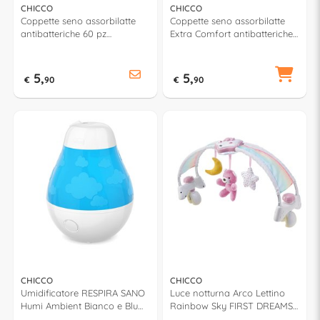
CHICCO
CHICCO
Coppette seno assorbilatte
Coppette seno assorbilatte
antibatteriche 60 pz
Extra Comfort antibatteriche
00061773100000
60 pz NATURAL FEELING
61773
5,
5,
€
90
€
90
CHICCO
CHICCO
Umidificatore RESPIRA SANO
Luce notturna Arco Lettino
Humi Ambient Bianco e Blu
Rainbow Sky FIRST DREAMS
08031
Rosa 10473 1