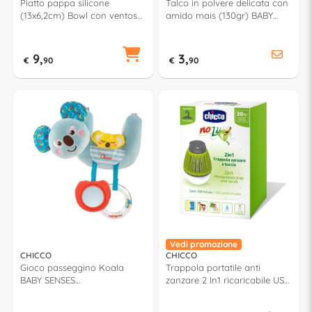
Piatto pappa silicone
Talco in polvere delicata con
(13x6,2cm) Bowl con ventosa
amido mais (130gr) BABY
antiribaltamento Rosa
MOMENTS 00012800000000
00010221100000
9,
3,
€
90
€
90
Vedi promozione
CHICCO
CHICCO
Gioco passeggino Koala
Trappola portatile anti
BABY SENSES
zanzare 2 In1 ricaricabile USB
00010059000000
ZANZA NO 00010223000000