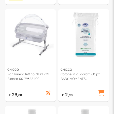
CHICCO
CHICCO
Zanzariera lettino NEXT2ME
Cotone in quadrotti 60 pz
Bianco 00 79382 100
BABY MOMENTS
00010609000000
29,
2,
€
00
€
90