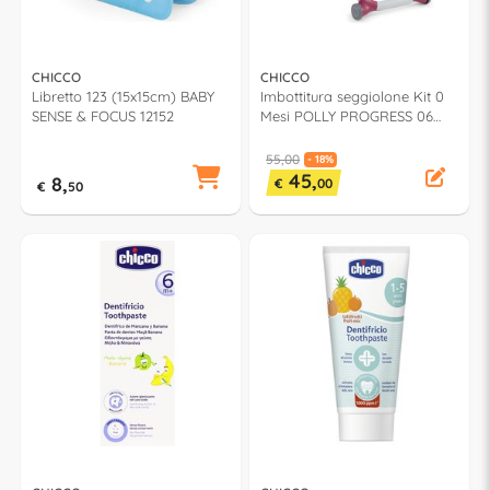
CHICCO
CHICCO
Libretto 123 (15x15cm) BABY
Imbottitura seggiolone Kit 0
SENSE & FOCUS 12152
Mesi POLLY PROGRESS 06
79590 000
55,00
- 18%
45,
8,
€
00
€
50