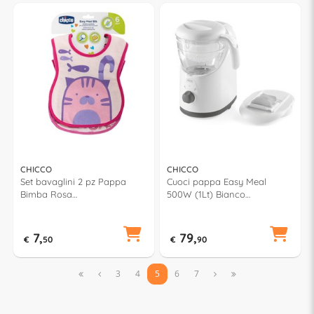
CHICCO
CHICCO
Set bavaglini 2 pz Pappa
Cuoci pappa Easy Meal
Bimba Rosa
500W (1Lt) Bianco
00016301200000
00007656000000
7,
79,
€
50
€
90


3
4
5
6
7

