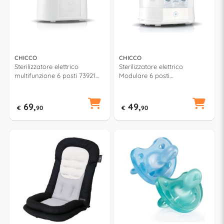
CHICCO
CHICCO
Sterilizzatore elettrico
Sterilizzatore elettrico
multifunzione 6 posti 73921
Modulare 6 posti
00
00007391100000
69,
49,
€
90
€
90