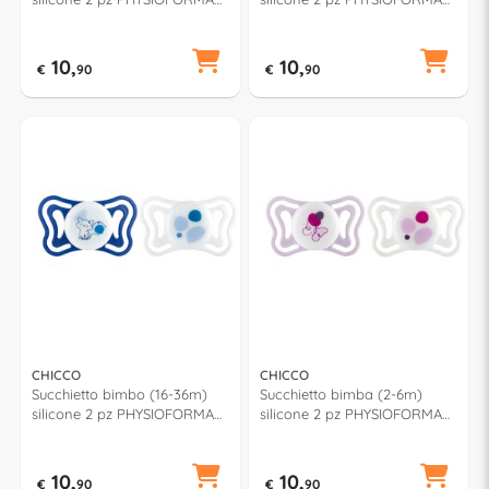
74931 210
LIGHT Azzurro e Bianco
00071087210000
10,
10,
€
90
€
90
CHICCO
CHICCO
Succhietto bimbo (16-36m)
Succhietto bimba (2-6m)
silicone 2 pz PHYSIOFORMA
silicone 2 pz PHYSIOFORMA
LIGHT Blu e Bianco
LIGHT Rosa e Bianco
00071086210000
00071088110000
10,
10,
€
90
€
90