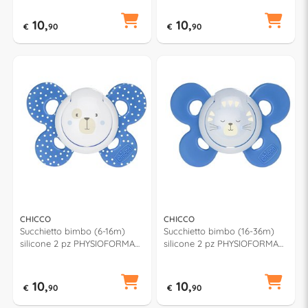
00071871100000
00071087410000
10,
10,
€
90
€
90
CHICCO
CHICCO
Succhietto bimbo (6-16m)
Succhietto bimbo (16-36m)
silicone 2 pz PHYSIOFORMA
silicone 2 pz PHYSIOFORMA
74933 210
74935 420
10,
10,
€
90
€
90