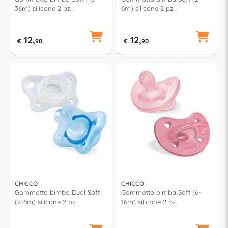
36m) silicone 2 pz
6m) silicone 2 pz
PHYSIOFORMA Verde e Blu
PHYSIOFORMA Rosa 7308811
7308621
12,
12,
€
90
€
90
CHICCO
CHICCO
Gommotto bimbo Dual Soft
Gommotto bimba Soft (6-
(2-6m) silicone 2 pz
16m) silicone 2 pz
PHYSIOFORMA Trasparente e
PHYSIOFORMA Rosa e Fucsia
Azzurro 7308861
7308711