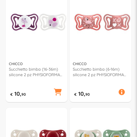
CHICCO
CHICCO
Succhietto bimba (16-36m)
Succhietto bimba (6-16m)
silicone 2 pz PHYSIOFORMA
silicone 2 pz PHYSIOFORMA
LIGHT Viola e Bianco
LIGHT Assortito 71038 110
00071086110000
10,
10,
€
90
€
90