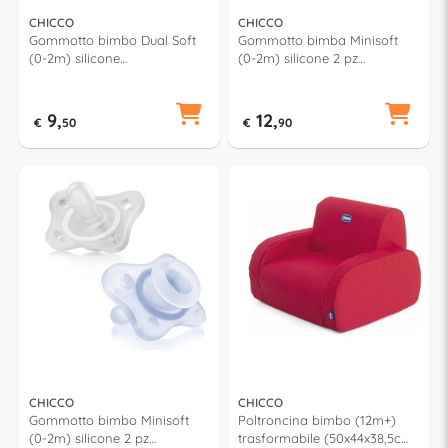
CHICCO
CHICCO
Gommotto bimbo Dual Soft
Gommotto bimba Minisoft
(0-2m) silicone
(0-2m) silicone 2 pz
PHYSIOFORMA Azzurro
PHYSIOFORMA Rosa e
00074801140000
Trasparente 00073289110000
9,
12,
€
50
€
90
CHICCO
CHICCO
Gommotto bimbo Minisoft
Poltroncina bimbo (12m+)
(0-2m) silicone 2 pz
trasformabile (50x44x38,5cm)