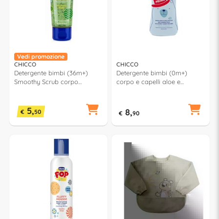
Vedi promozione
CHICCO
CHICCO
Detergente bimbi (36m+)
Detergente bimbi (0m+)
Smoothy Scrub corpo
corpo e capelli aloe e
anguria (150ml) POP
camomilla (750ml) NATURAL
00012809000000
SENSATION 00011530750000
5,
8,
€
50
€
90