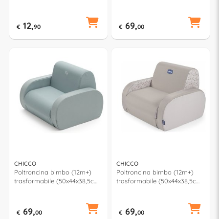
PHYSIOFORMA Azzurro e
TWIST Red 04079098700710
Trasparente 00073289210000
12,
69,
€
90
€
00
CHICCO
CHICCO
Poltroncina bimbo (12m+)
Poltroncina bimbo (12m+)
trasformabile (50x44x38,5cm)
trasformabile (50x44x38,5cm)
TWIST Pepperimint
TWIST Dune 05079098300710
05079098520710
69,
69,
€
00
€
00