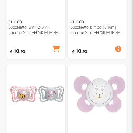
CHICCO
CHICCO
Succhietto lumi (2-6m)
Succhietto bimbo (6-16m)
silicone 2 pz PHYSIOFORMA
silicone 2 pz PHYSIOFORMA
LIGHT Bianco e Ghiaccio
LIGHT Assortito 71038 210
00071088410000
10,
10,
€
90
€
90