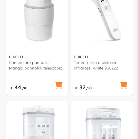
CHICCO
CHICCO
Contenitore pannolini
Termometro a distanza
Mangia pannolini telescopico
Infrarossi White 950222
con sacchetti ODOUR OFF
Bianco 12252
44,
32,
€
90
€
50