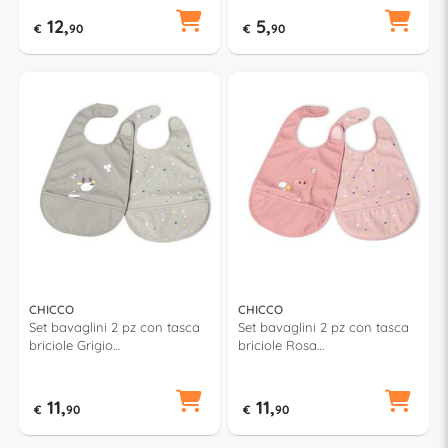
12,
5,
€
90
€
90
CHICCO
CHICCO
Set bavaglini 2 pz con tasca
Set bavaglini 2 pz con tasca
briciole Grigio
briciole Rosa
00016301350000
00016301150000
11,
11,
€
90
€
90