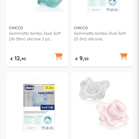
CHICCO
CHICCO
Gommotto bimbo Dual Soft
Gommotto bimba Dual Soft
(16-36m) silicone 2 pz
(0-2m) silicone
PHYSIOFORMA Verde e
PHYSIOFORMA Rosa
Azzurro 7308661
00074801130000
12,
9,
€
90
€
50