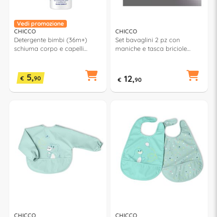
Vedi promozione
CHICCO
CHICCO
Detergente bimbi (36m+)
Set bavaglini 2 pz con
schiuma corpo e capelli
maniche e tasca briciole
vaniglia (200ml) POP
Grigio 00016302350000
00012369000000
5,
12,
€
90
€
90
CHICCO
CHICCO