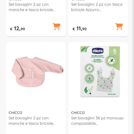
Set bavaglini 2 pz con
Set bavaglini 2 pz con tasca
maniche e tasca briciole
briciole Azzurro
Azzurro 00016302250000
00016301250000
12,
11,
€
90
€
90
CHICCO
CHICCO
Set bavaglini 2 pz con
Set bavaglini 36 pz monouso
maniche e tasca briciole
compostabile
Rosa 00016302150000
00010399000000