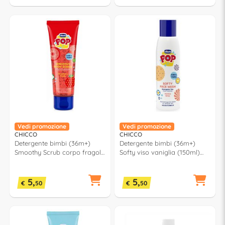
Vedi promozione
Vedi promozione
CHICCO
CHICCO
Detergente bimbi (36m+)
Detergente bimbi (36m+)
Smoothy Scrub corpo fragola
Softy viso vaniglia (150ml)
(150ml) POP
POP 00012808000000
00012809100000
5,
5,
€
50
€
50