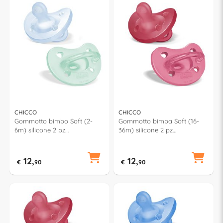
CHICCO
CHICCO
Gommotto bimbo Soft (2-
Gommotto bimba Soft (16-
6m) silicone 2 pz
36m) silicone 2 pz
PHYSIOFORMA Verde e
PHYSIOFORMA Rosso e Rosa
Azzurro 7308821
7308611
12,
12,
€
90
€
90