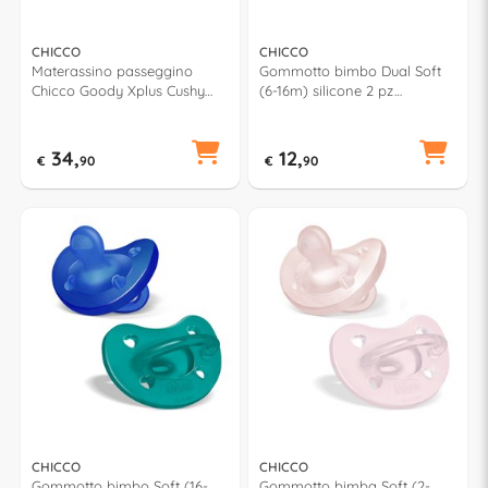
CHICCO
CHICCO
Materassino passeggino
Gommotto bimbo Dual Soft
Chicco Goody Xplus Cushy
(6-16m) silicone 2 pz
Hug (70x33cm) Black 06
PHYSIOFORMA Verde e
87085 950
Azzurro 7308761
34,
12,
€
90
€
90
CHICCO
CHICCO
Gommotto bimbo Soft (16-
Gommotto bimba Soft (2-