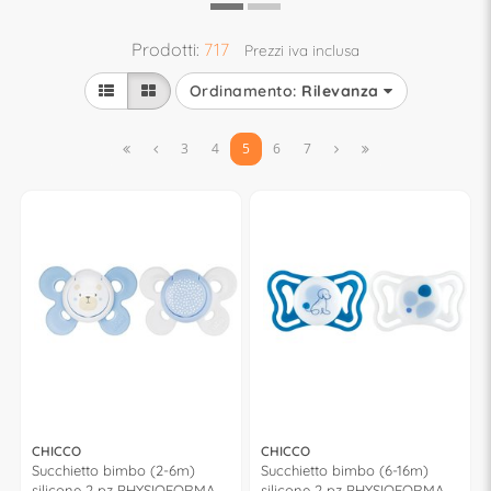
Prodotti:
717
Prezzi iva inclusa
Ordinamento:
Rilevanza


3
4
5
6
7


CHICCO
CHICCO
Succhietto bimbo (2-6m)
Succhietto bimbo (6-16m)
silicone 2 pz PHYSIOFORMA
silicone 2 pz PHYSIOFORMA