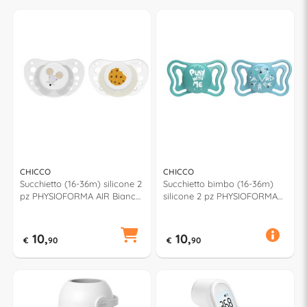
CHICCO
CHICCO
Succhietto (16-36m) silicone 2
Succhietto bimbo (16-36m)
pz PHYSIOFORMA AIR Bianco
silicone 2 pz PHYSIOFORMA
e Grigio 00075035440000
LIGHT Assortito 71039 210
10,
10,
€
90
€
90