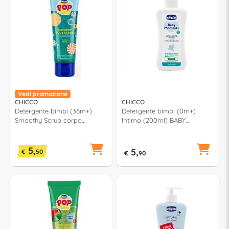
Vedi promozione
CHICCO
CHICCO
Detergente bimbi (36m+)
Detergente bimbi (0m+)
Smoothy Scrub corpo
Intimo (200ml) BABY
vaniglia (150ml) POP
MOMENTS 00010246000000
00012809200000
5,
5,
€
50
€
90