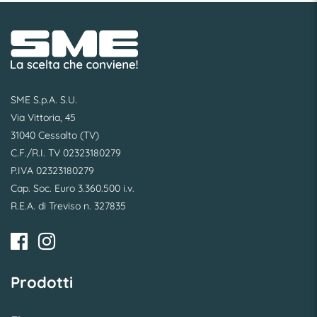
SME S.p.A. S.U.
Via Vittoria, 45
31040 Cessalto (TV)
C.F./R.I. TV 02323180279
P.IVA 02323180279
Cap. Soc. Euro 3.360.500 i.v.
R.E.A. di Treviso n. 327835
Prodotti