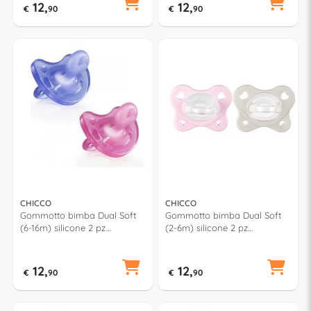
12,
12,
€
90
€
90
CHICCO
CHICCO
Gommotto bimba Dual Soft
Gommotto bimba Dual Soft
(6-16m) silicone 2 pz
(2-6m) silicone 2 pz
PHYSIOFORMA Rosa e Viola
PHYSIOFORMA Trasparente e
7308751
Rosa 7308851
12,
12,
€
90
€
90