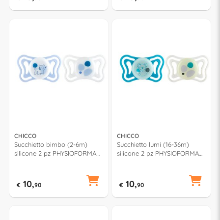
CHICCO
CHICCO
Succhietto bimbo (2-6m)
Succhietto lumi (16-36m)
silicone 2 pz PHYSIOFORMA
silicone 2 pz PHYSIOFORMA
LIGHT Azzurro e Bianco
LIGHT Verde acqua e Bianco
00071088210000
00071086400000
10,
10,
€
90
€
90