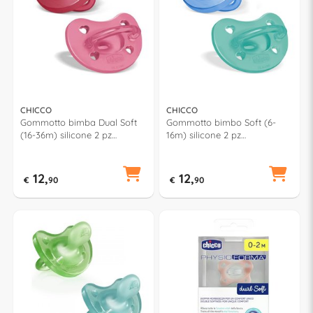
CHICCO
CHICCO
Gommotto bimba Dual Soft
Gommotto bimbo Soft (6-
(16-36m) silicone 2 pz
16m) silicone 2 pz
PHYSIOFORMA Rosso e Rosa
PHYSIOFORMA Verde e
7308651
Azzurro 7308721
12,
12,
€
90
€
90