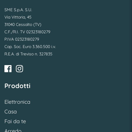
SME S.p.A. S.U.
Via Vittoria, 45
31040 Cessalto (TV)
C.F./R.I. TV 02323180279
P.IVA 02323180279
Cap. Soc. Euro 3.360.500 i.v.
R.E.A. di Treviso n. 327835
Prodotti
Elettronica
Casa
Fai da te
Arredo