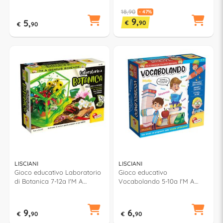
80571
Paleontologo 5a+ I'M A
GENIUS 107438
18,90
- 47%
9,
5,
€
90
€
90
LISCIANI
LISCIANI
Gioco educativo Laboratorio
Gioco educativo
di Botanica 7-12a I'M A
Vocabolando 5-10a I'M A
GENIUS 84258
GENIUS 100484
9,
6,
€
90
€
90