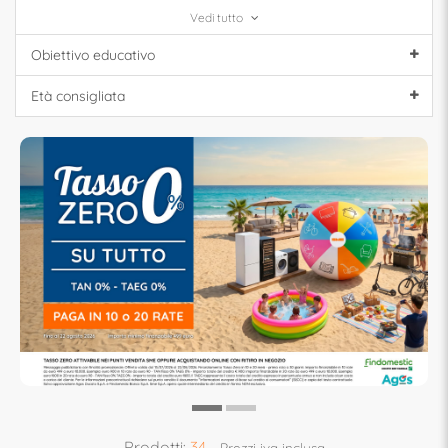
Vedi tutto
Obiettivo educativo
Età consigliata
Prodotti:
34
Prezzi iva inclusa