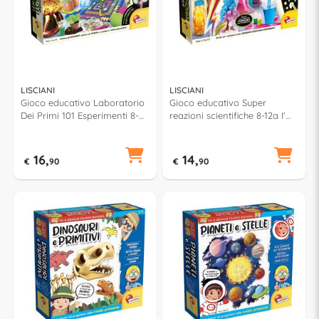
LISCIANI
LISCIANI
Gioco educativo Laboratorio
Gioco educativo Super
Dei Primi 101 Esperimenti 8-
reazioni scientifiche 8-12a I'M
12a I'M A GENIUS 97562
A GENIUS 107469
16,
14,
€
90
€
90