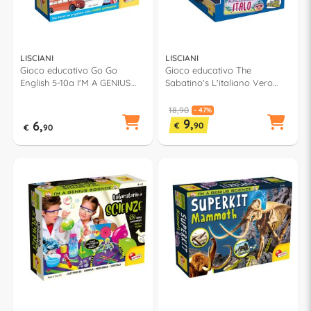
LISCIANI
LISCIANI
Gioco educativo Go Go
Gioco educativo The
English 5-10a I'M A GENIUS
Sabatino's L'italiano Vero
100514
interattivo 5a+ I'M A GENIUS
107745
18,90
- 47%
9,
6,
€
90
€
90