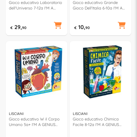
Gioco educativo Laboratorio
Gioco educativo Grande
dell'Universo 7-12a I'M A
Gioco Dell'Italia 6-10a I'M A
GENIUS 102679
GENIUS 56453
29,
10,
€
90
€
90
LISCIANI
LISCIANI
Gioco educativo W il Corpo
Gioco educativo Chimica
Umano 5a+ I'M A GENIUS
Facile 8-12a I'M A GENIUS
100538
95353