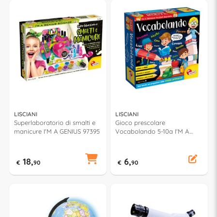
LISCIANI
LISCIANI
Superlaboratorio di smalti e
Gioco prescolare
manicure I'M A GENIUS 97395
Vocabolando 5-10a I'M A
GENIUS 48878
18,
6,
€
90
€
90