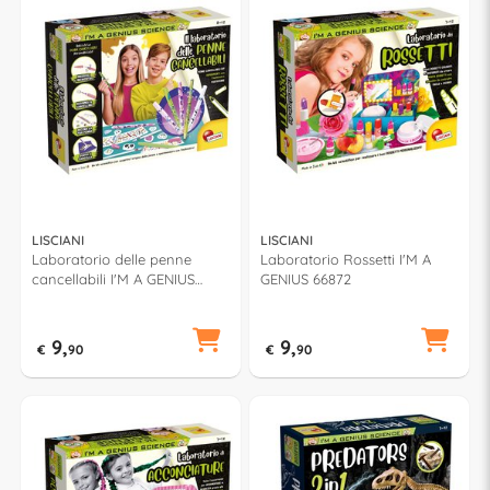
LISCIANI
LISCIANI
Laboratorio delle penne
Laboratorio Rossetti I'M A
cancellabili I'M A GENIUS
GENIUS 66872
107988
9,
9,
€
90
€
90