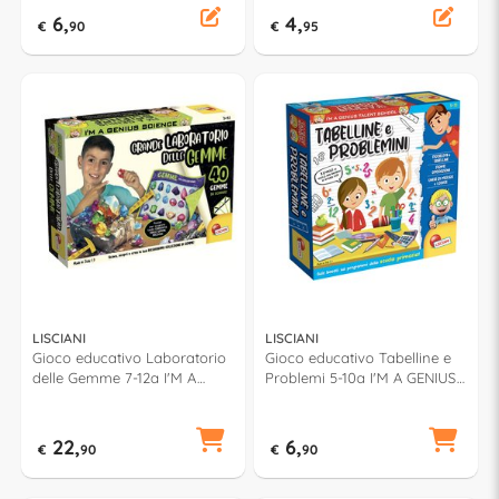
6,
4,
€
90
€
95
LISCIANI
LISCIANI
Gioco educativo Laboratorio
Gioco educativo Tabelline e
delle Gemme 7-12a I'M A
Problemi 5-10a I'M A GENIUS
GENIUS 114382
100491
22,
6,
€
90
€
90