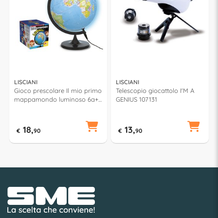
LISCIANI
LISCIANI
Gioco prescolare Il mio primo
Telescopio giocattolo I'M A
mappamondo luminoso 6a+
GENIUS 107131
I'M A GENIUS 105519
18,
13,
€
90
€
90