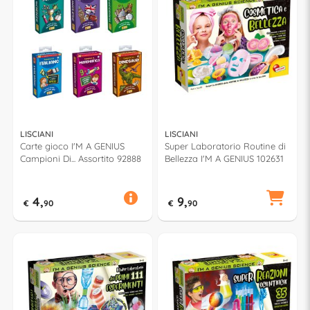
LISCIANI
LISCIANI
Carte gioco I'M A GENIUS
Super Laboratorio Routine di
Campioni Di... Assortito 92888
Bellezza I'M A GENIUS 102631
4,
9,
€
90
€
90