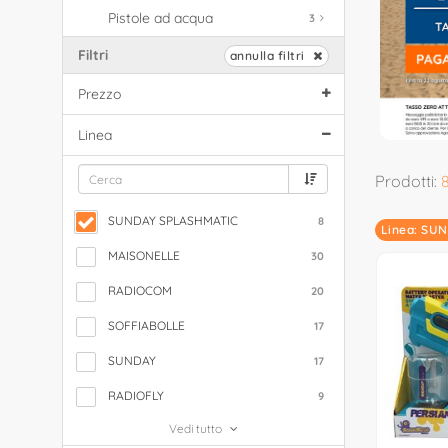
Pistole ad acqua
3
Filtri
annulla filtri
Prezzo
Linea
Prodotti:
SUNDAY SPLASHMATIC
8
Linea: SU
MAISONELLE
30
RADIOCOM
20
SOFFIABOLLE
17
SUNDAY
17
RADIOFLY
9
Vedi tutto