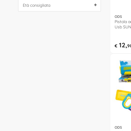
Età consigliata
ODS
Pistola 
Usb SU
42685
12,
€
9
ODS