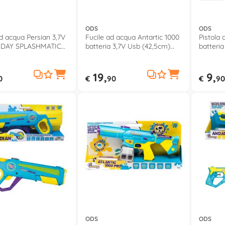
ODS
ODS
ad acqua Persian 3,7V
Fucile ad acqua Antartic 1000
Pistola
NDAY SPLASHMATIC
batteria 3,7V Usb (42,5cm)
batteria
SUNDAY SPLASHMATIC 42692
SUNDAY
19,
9,
0
€
90
€
90
ODS
ODS