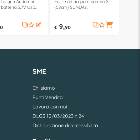
ad acqua Andaman
Fucile ad acqua a pompa XL
 batteria 3,7V Usb
(58cm) SUNDAY
 SUNDAY
SPLASHMATIC 42697
MATIC 42684
9,
0
€
90
SME
Chi siamo
Punti Vendita
Lavora con noi
DLGS 10/03/2023 n.24
Dichiarazione di accessibilità