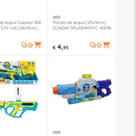
ODS
 ad acqua Caspian 300
Pistola ad acqua (20x16cm)
 3,7V Usb (18x13cm)
SUNDAY SPLASHMATIC 42698
 SPLASHMATIC 42690
4,
€
95
ODS