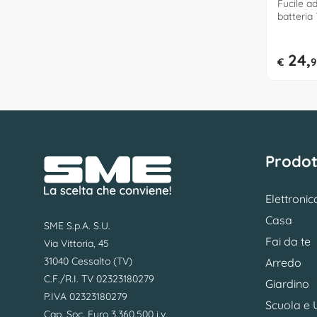
Fucile a
batteria
SUNDAY 
24,
€
9
Prodot
Elettronic
Casa
SME S.p.A. S.U.
Fai da te
Via Vittoria, 45
31040 Cessalto (TV)
Arredo
C.F./R.I. TV 02323180279
Giardino
P.IVA 02323180279
Scuola e U
Cap. Soc. Euro 3.360.500 i.v.