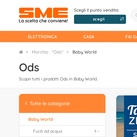
Scegli il punto vendita:
scegli
ELETTRONICA
CASA
FAI D
Marchio : "Ods"
Baby World
Ods
Scopri tutti i prodotti Ods in Baby World.
Tutte le categorie
Baby World
Fucili ad acqua
5