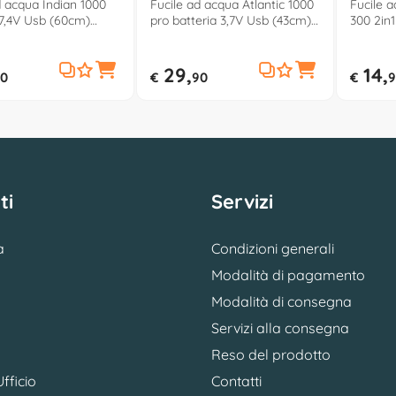
d acqua Indian 1000
Fucile ad acqua Atlantic 1000
Fucile 
 7,4V Usb (60cm)
pro batteria 3,7V Usb (43cm)
300 2in1
SPLASHMATIC 42686
SUNDAY SPLASHMATIC 42691
(35cm)
SPLASH
29,
14,
0
€
90
€
9
ti
Servizi
a
Condizioni generali
Modalità di pagamento
Modalità di consegna
Servizi alla consegna
Reso del prodotto
fficio
Contatti