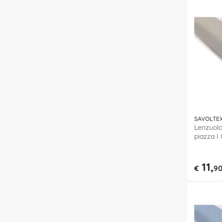
SAVOLTE
Lenzuolo
piazza I
COTONE
11,
€
9