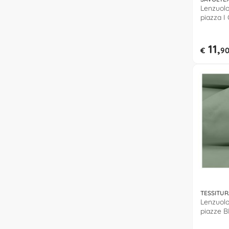
Lenzuolo
piazza I
COTONE 
11,
€
9
TESSITUR
Lenzuolo
piazze B