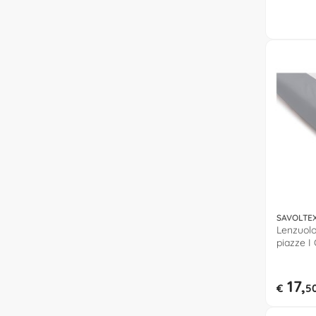
SAVOLTE
Lenzuolo
piazze I
COTONE 
17,
€
5