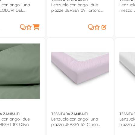
 con angoli una
Lenzuolo con angoli due
Lenzuol
 COLORI DEL
piazze JERSEY 09 Tortora
mezza 
Grigio
0571002
0571003
0
A ZAMBAITI
TESSITURA ZAMBAITI
TESSITU
 con angoli due
Lenzuolo con angoli una
Lenzuol
RIGHT 88 Oliva
piazza JERSEY 52 Cipria
piazza 
0571001
0571001