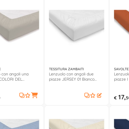
X
TESSITURA ZAMBAITI
SAVOLTE
 con angoli una
Lenzuolo con angoli due
Lenzuol
 COLORI DEL
piazze JERSEY 01 Bianco
piazze 
 Panna
0571002
COTONE
17,
0
€
5