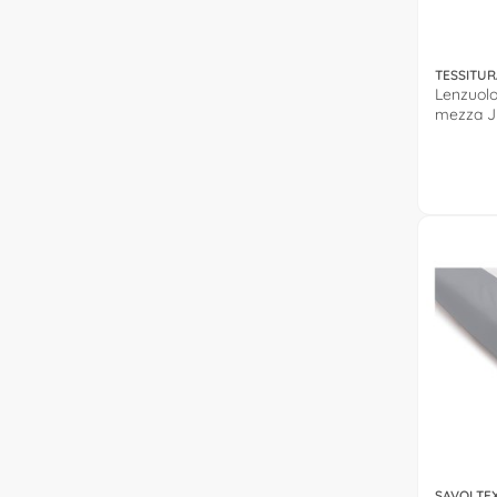
TESSITUR
Lenzuolo
mezza J
0571003
SAVOLTE