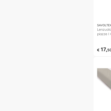
SAVOLTE
Lenzuolo
piazze I
COTONE
17,
€
5