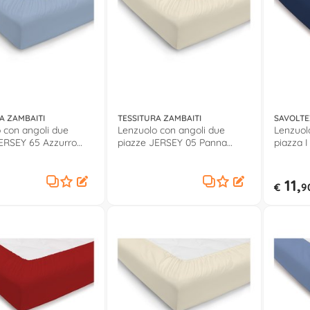
A ZAMBAITI
TESSITURA ZAMBAITI
SAVOLTE
 con angoli due
Lenzuolo con angoli due
Lenzuol
ERSEY 65 Azzurro
piazze JERSEY 05 Panna
piazza 
0571002
COTONE 
11,
€
9