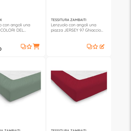
X
TESSITURA ZAMBAITI
o con angoli una
Lenzuolo con angoli una
I COLORI DEL
piazza JERSEY 97 Ghiaccio
Blu notte
0571001
0
RA ZAMBAITI
TESSITURA ZAMBAITI