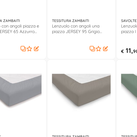
A ZAMBAITI
TESSITURA ZAMBAITI
SAVOLTE
 con angoli piazza e
Lenzuolo con angoli una
Lenzuol
ERSEY 65 Azzurro
piazza JERSEY 95 Grigio
piazza 
0571001
COTONE 
11,
€
9
X
TESSITURA ZAMBAITI
TESSITU