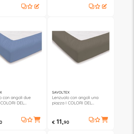
X
SAVOLTEX
o con angoli due
Lenzuolo con angoli una
I COLORI DEL
piazza I COLORI DEL
 Azzurro
COTONE Tortora
11,
0
€
90