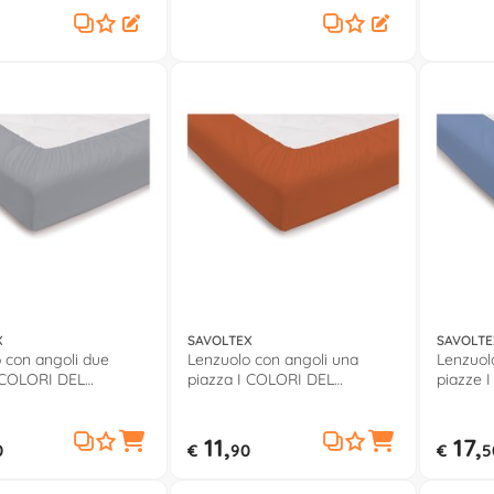
X
SAVOLTEX
SAVOLTE
 con angoli due
Lenzuolo con angoli una
Lenzuol
 COLORI DEL
piazza I COLORI DEL
piazze 
Grigio
COTONE Arancio
COTONE
11,
17,
0
€
90
€
5