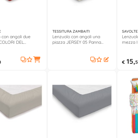
X
TESSITURA ZAMBAITI
SAVOLTE
 con angoli due
Lenzuolo con angoli una
Lenzuol
 COLORI DEL
piazza JERSEY 05 Panna
mezza I
 Rosso
0571001
COTONE
15,
0
€
5