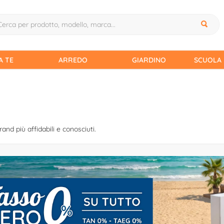
A TE
ARREDO
GIARDINO
SCUOLA 
rand più affidabili e conosciuti.