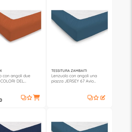
X
TESSITURA ZAMBAITI
o con angoli due
Lenzuolo con angoli una
I COLORI DEL
piazza JERSEY 67 Avio
 Arancio
0571001
0