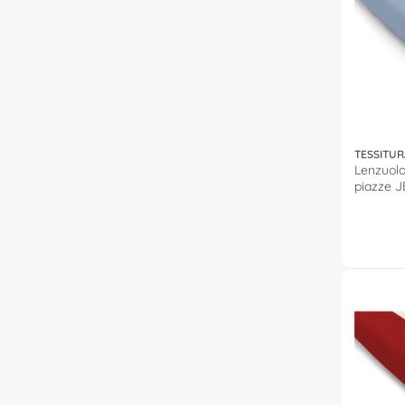
TESSITUR
Lenzuolo
piazze J
0571002