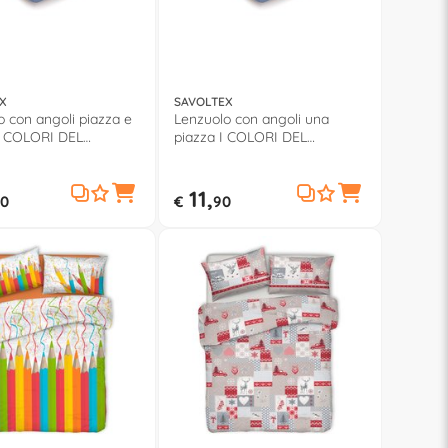
X
SAVOLTEX
o con angoli piazza e
Lenzuolo con angoli una
 COLORI DEL
piazza I COLORI DEL
 Azzurro
COTONE Azzurro
11,
0
€
90