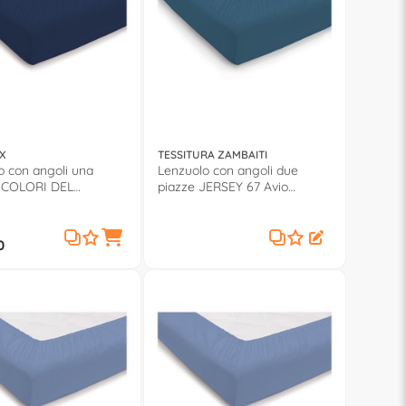
X
TESSITURA ZAMBAITI
o con angoli una
Lenzuolo con angoli due
I COLORI DEL
piazze JERSEY 67 Avio
Blu royal
0571002
0