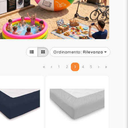
Ordinamento:
Rilevanza


1
2
3
4
5

