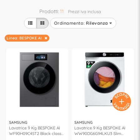
Prodotti:
11
Prezzi iva inclusa
Ordinamento:
Rilevanza
Linea: BESPOKE AI
SAMSUNG
SAMSUNG
Lavatrice 9 Kg BESPOKE AI
Lavatrice 9 Kg BESPOKE AI
WF90H09C4ST2 Black classe
WW90DG6G94LKU3 Slim
A 1400giri/min (60x59x85cm)
White e Black classe A