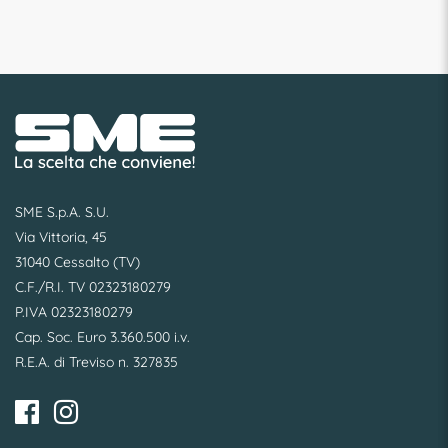
SME S.p.A. S.U.
Via Vittoria, 45
31040 Cessalto (TV)
C.F./R.I. TV 02323180279
P.IVA 02323180279
Cap. Soc. Euro 3.360.500 i.v.
R.E.A. di Treviso n. 327835