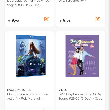
DVD Daydreamer - Le Ali Del
DVD sergente rex -
Sogno #05-06 (2 Dvd) -
Cagrı Bayrak 121
9,
9,
€
90
€
90
EAGLE PICTURES
VIDEO
Blu Ray Sirenetta (La) (Live
DVD Daydreamer - Le Ali Del
Action) - Rob Marshall
Sogno #29-30 (2 Dvd) - Cagrı
871394RVDO
Bayrak 244