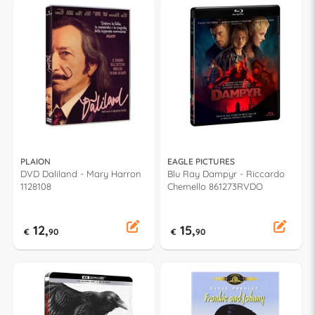
PLAION
EAGLE PICTURES
DVD Daliland - Mary Harron
Blu Ray Dampyr - Riccardo
1128108
Chemello 861273RVDO
12,
15,
€
90
€
90