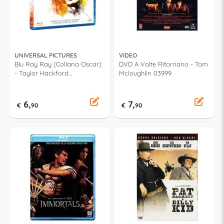
UNIVERSAL PICTURES
VIDEO
Blu Ray Ray (Collana Oscar)
DVD A Volte Ritornano - Tom
- Taylor Hackford
Mcloughlin 03999
748303046U
6,
7,
€
90
€
90