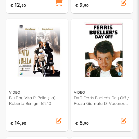
12,
9,
€
90
€
90
VIDEO
VIDEO
Blu Ray Vita E' Bella (La) -
DVD Ferris Bueller's Day Off /
Roberto Benigni 16240
Pazza Giornata Di Vacanza
(Una) [Edizione: Regno
Unito] [ITA] - John Hughes
PHE8012
14,
6,
€
90
€
90