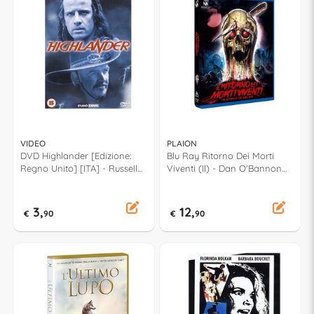
VIDEO
PLAION
DVD Highlander [Edizione:
Blu Ray Ritorno Dei Morti
Regno Unito] [ITA] - Russell
Viventi (Il) - Dan O'Bannon
Mulcahy D038352
1040785
3,
12,
€
90
€
90