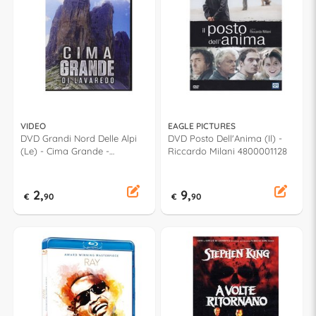
VIDEO
EAGLE PICTURES
DVD Grandi Nord Delle Alpi
DVD Posto Dell'Anima (Il) -
(Le) - Cima Grande -
Riccardo Milani 4800001128
CDV8335
2,
9,
€
90
€
90