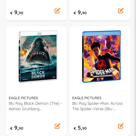
9,
9,
€
90
€
90
EAGLE PICTURES
EAGLE PICTURES
Blu Ray Black Demon (The) -
Blu Ray Spider-Man: Across
Adrian Grunberg
The Spider-Verse (Blu-
871413RVDO
Ray+Card) - Joaquim Dos
Santos, Kemp Powers, Justin
K. Thompson 871380RVDO
9,
5,
€
90
€
90