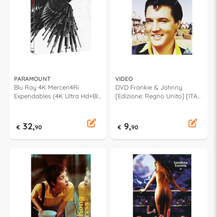
PARAMOUNT
VIDEO
Blu Ray 4K Mercen4Ri
DVD Frankie & Johnny
Expendables (4K Ultra Hd+Blu
[Edizione: Regno Unito] [ITA]
Ray) (Steelbook) - Scott
- Frederick De Cordova
Waugh 1133148
15810DVD
32,
9,
€
90
€
90