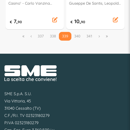
Casino' - Carlo Vanzina
Giuseppe De Santis, Leopoldo
03669
Savona PSV6830
7,
10,
€
90
€
90


337
338
339
340
341


SME S.p.A. S.U.
Via Vittoria, 45
31040 Cessalto (TV)
C.F./R.I. TV 02323180279
P.IVA 02323180279
Cap. Soc. Euro 3.360.500 i.v.