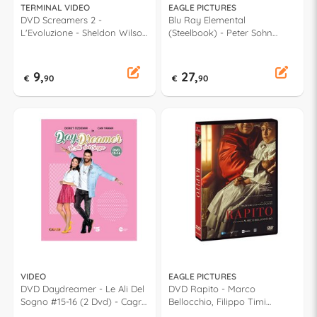
TERMINAL VIDEO
EAGLE PICTURES
DVD Screamers 2 -
Blu Ray Elemental
L'Evoluzione - Sheldon Wilson
(Steelbook) - Peter Sohn
DID92236
871442RVDO
9,
27,
€
90
€
90
VIDEO
EAGLE PICTURES
DVD Daydreamer - Le Ali Del
DVD Rapito - Marco
Sogno #15-16 (2 Dvd) - Cagrı
Bellocchio, Filippo Timi
Bayrak 176
871387EVDO