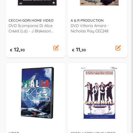
CECCHI GORI HOME VIDEO
A & R PRODUCTION
DVD Scomparsa Di Alice
DVD Vittoria Amara -
Creed (La) - J Blakeson
Nicholas Ray CEC248
PSV20588
12,
11,
€
90
€
90