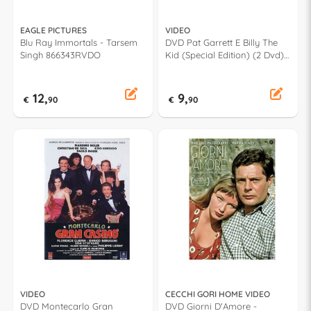
EAGLE PICTURES
VIDEO
Blu Ray Immortals - Tarsem
DVD Pat Garrett E Billy The
Singh 866343RVDO
Kid (Special Edition) (2 Dvd) -
Sam Peckinpah 1000061527
12,
9,
€
90
€
90
VIDEO
CECCHI GORI HOME VIDEO
DVD Montecarlo Gran
DVD Giorni D'Amore -