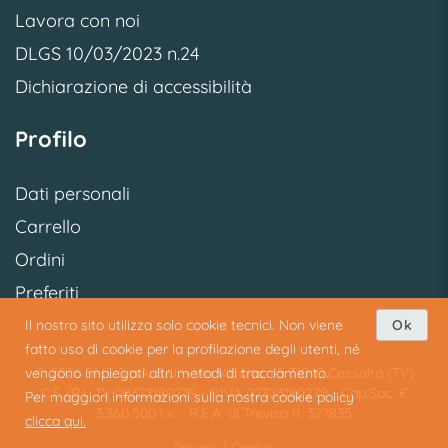
Lavora con noi
DLGS 10/03/2023 n.24
Dichiarazione di accessibilità
Profilo
Dati personali
Carrello
Ordini
Preferiti
Il nostro sito utilizza solo cookie tecnici. Non viene
Ok
fatto uso di cookie per la profilazione degli utenti, né
© 2026 SME S.p.A. S.U. - Via Vittoria, 45 31040 Cessalto (TV)
vengono impiegati altri metodi di tracciamento.
C.F./R.I. TV 02323180279 - P.IVA 02323180279 - Cap.Soc. €
Per maggiori informazioni sulla nostra cookie policy
3.360.500 i.v. - R.E.A. di Treviso n. 327835
clicca qui.
Privacy
|
Cookie