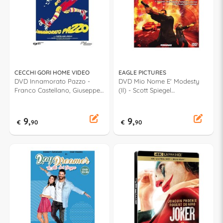
CECCHI GORI HOME VIDEO
EAGLE PICTURES
DVD Innamorato Pazzo -
DVD Mio Nome E' Modesty
Franco Castellano, Giuseppe
(Il) - Scott Spiegel
Moccia PSV23172
863764EVDO
9,
9,
€
90
€
90