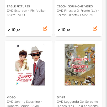
EAGLE PICTURES
CECCHI GORI HOME VIDEO
DVD Extortion - Phil Volken
DVD Finestra Di Fronte (La) -
864931EVDO
Ferzan Ozpetek PSV2824
10,
10,
€
90
€
90
VIDEO
DYNIT
DVD Johnny Stecchino -
DVD Leggenda Del Serpente
Roberto Benigni 16318
Bianco (La) - Taiji Yabushita