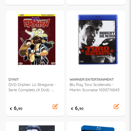
DYNIT
WARNER ENTERTAINMENT
DVD Orphen Lo Stregone -
Blu Ray Toro Scatenato -
Serie Completa (4 Dvd) -
Martin Scorsese 1000776043
Hiroshi Watanabe DY109620
6,
6,
€
90
€
90