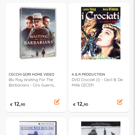
CECCHI GORI HOME VIDEO
A & R PRODUCTION
Blu Ray Waiting For The
DVD Crociati (I) - Cecil B. De
Barbarians - Ciro Guerra
Mille CEC331
PSB60125
12,
12,
€
90
€
90