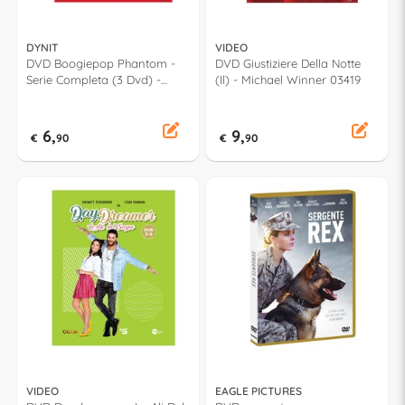
DYNIT
VIDEO
DVD Boogiepop Phantom -
DVD Giustiziere Della Notte
Serie Completa (3 Dvd) -
(Il) - Michael Winner 03419
Takashi Watanabe DY110220
6,
9,
€
90
€
90
VIDEO
EAGLE PICTURES