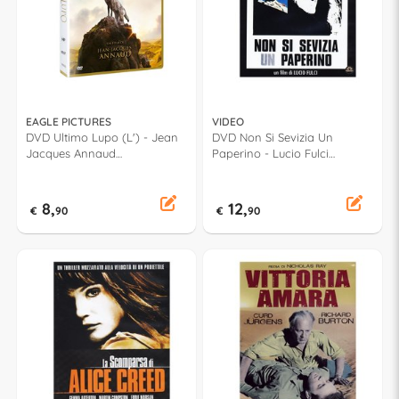
EAGLE PICTURES
VIDEO
DVD Ultimo Lupo (L') - Jean
DVD Non Si Sevizia Un
Jacques Annaud
Paperino - Lucio Fulci
868035EVDO
PSV36038
8,
12,
€
90
€
90