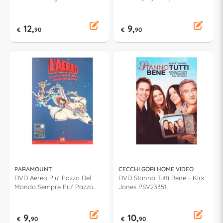
DID92358
12,
9,
€
90
€
90
PARAMOUNT
CECCHI GORI HOME VIDEO
DVD Aereo Piu' Pazzo Del
DVD Stanno Tutti Bene - Kirk
Mondo Sempre Piu' Pazzo
Jones PSV23351
(L') - Ken Finkleman 1063995
9,
10,
€
90
€
90