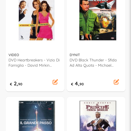
VIDEO
DYNIT
DVD Heartbreakers - Vizio Di
DVD Black Thunder - Sfida
Famiglia - David Mirkin
Ad Alta Quota - Michael
DL18042
Keusch DID92220
2,
4,
€
90
€
90