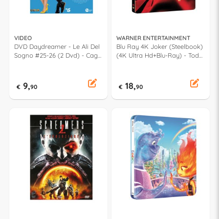
VIDEO
WARNER ENTERTAINMENT
DVD Daydreamer - Le Ali Del
Blu Ray 4K Joker (Steelbook)
Sogno #25-26 (2 Dvd) - Cagrı
(4K Ultra Hd+Blu-Ray) - Todd
Bayrak 220
Phillips 1000831019
9,
18,
€
90
€
90