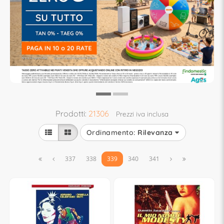
Prodotti:
21306
Prezzi iva inclusa
Ordinamento:
Rilevanza


337
338
339
340
341

