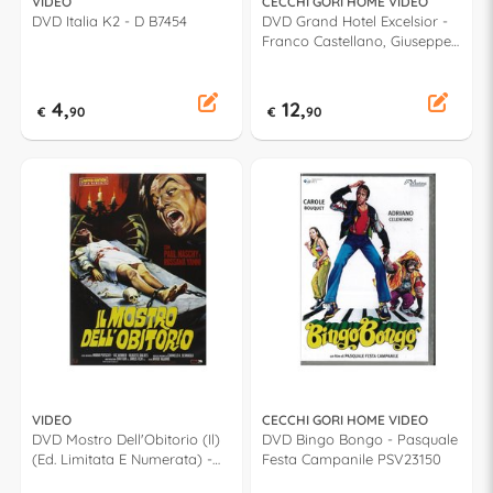
VIDEO
CECCHI GORI HOME VIDEO
DVD Italia K2 - D B7454
DVD Grand Hotel Excelsior -
Franco Castellano, Giuseppe
Moccia PSV23118
4,
12,
€
90
€
90
VIDEO
CECCHI GORI HOME VIDEO
DVD Mostro Dell'Obitorio (Il)
DVD Bingo Bongo - Pasquale
(Ed. Limitata E Numerata) -
Festa Campanile PSV23150
Javier Aguirre 201890