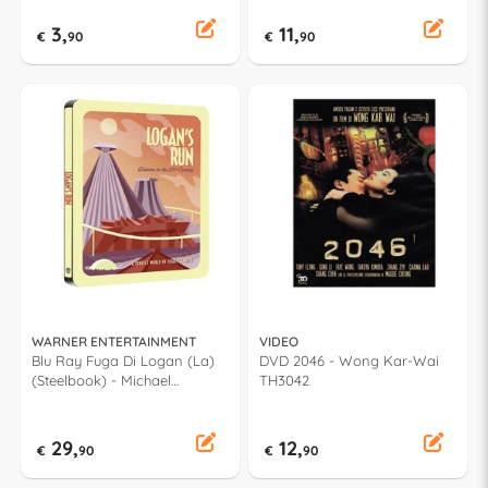
3,
11,
€
90
€
90
WARNER ENTERTAINMENT
VIDEO
Blu Ray Fuga Di Logan (La)
DVD 2046 - Wong Kar-Wai
(Steelbook) - Michael
TH3042
Anderson 1000799339
29,
12,
€
90
€
90