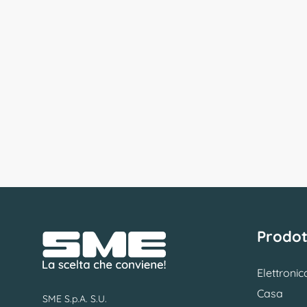
Prodot
Elettronic
Casa
SME S.p.A. S.U.