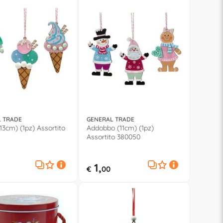
 TRADE
GENERAL TRADE
13cm) (1pz) Assortito
Addobbo (11cm) (1pz)
Assortito 380050
1,
€
00