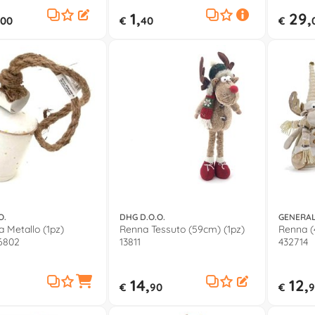
1,
29,
00
€
40
€
O.
DHG D.O.O.
GENERAL
Metallo (1pz)
Renna Tessuto (59cm) (1pz)
Renna (4
6802
13811
432714
14,
12,
€
90
€
9