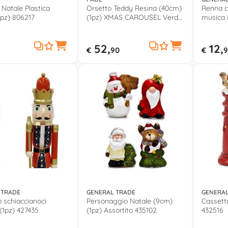
 Natale Plastica
Orsetto Teddy Resina (40cm)
Renna c
1pz) 806217
(1pz) XMAS CAROUSEL Verde
musica 
57014
52,
12,
€
90
€
9
 TRADE
GENERAL TRADE
GENERAL
o schiaccianoci
Personaggio Natale (9cm)
Cassett
(1pz) 427435
(1pz) Assortito 435102
432516