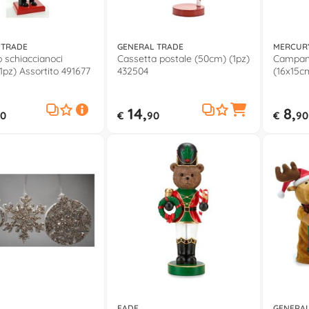
 TRADE
GENERAL TRADE
MERCUR
o schiaccianoci
Cassetta postale (50cm) (1pz)
Campane
1pz) Assortito 491677
432504
(16x15c
14,
8,
0
€
90
€
90
FADE
GENERAL