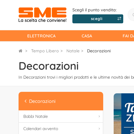
Scegli il punto vendita:
scegli
ELETTRONICA
CASA
FAI D
Tempo Libero
Natale
Decorazioni
Decorazioni
In Decorazioni trovi i migliori prodotti e le ultime novità dei b
Decorazioni
Babbi Natale
Calendari avvento