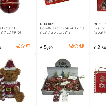
Y
MERCURY
MERCUR
la Metallo
Casetta Legno (34x24x15cm)
Cestino 
) (1pz) 89434
(1pz) Assortito 32119
Assortit
5,
2,
0
€
90
€
50