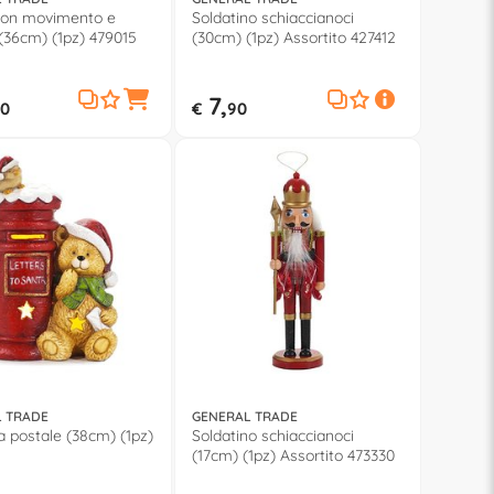
on movimento e
Soldatino schiaccianoci
(36cm) (1pz) 479015
(30cm) (1pz) Assortito 427412
7,
0
€
90
 TRADE
GENERAL TRADE
a postale (38cm) (1pz)
Soldatino schiaccianoci
(17cm) (1pz) Assortito 473330