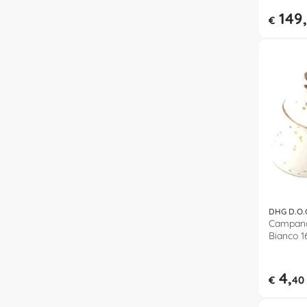
149,
€
DHG D.O.
Campana 
Bianco 1
4,
€
40