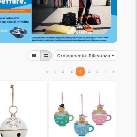
Ordinamento:
Rilevanza


2
3
4
5
6

