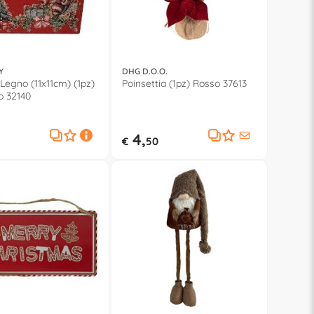
Y
DHG D.O.O.
Legno (11x11cm) (1pz)
Poinsettia (1pz) Rosso 37613
o 32140
4,
€
50