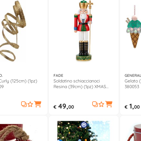
O.
FADE
GENERAL
Curly (125cm) (1pz)
Soldatino schiaccianoci
Gelato (
09
Resina (39cm) (1pz) XMAS
380053
CAROUSEL 57013
49,
1,
€
00
€
00