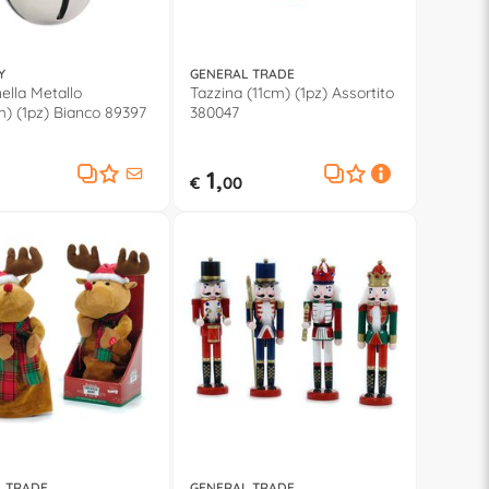
Y
GENERAL TRADE
lla Metallo
Tazzina (11cm) (1pz) Assortito
m) (1pz) Bianco 89397
380047
1,
€
00
 TRADE
GENERAL TRADE