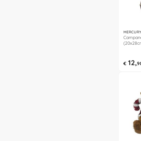
MERCUR
Campanel
(20x28cm
12,
€
9