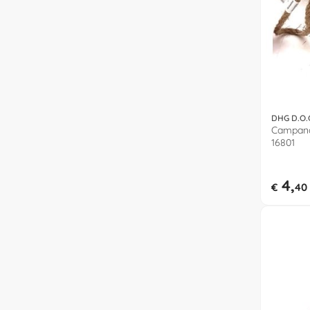
DHG D.O.
Campana 
16801
4,
€
40