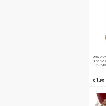
DHG D.O.
Ricciolo 
Oro 898
1,
€
90