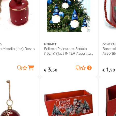
O.
HERMET
GENERAL
Metallo (1pz) Rosso
Folletto Poliestere, Sabbia
Barattol
(10cm) (1pz) INTER Assortito
Assortit
7100 010 I001
3,
1,
€
50
€
90