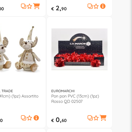
2,
00
€
90
 TRADE
EUROMARCHI
1cm) (1pz) Assortito
Pon pon PVC (13cm) (1pz)
Rosso QD 02507
0,
0
€
60