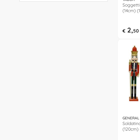
Soggetti
(14cm) (
2,
€
50
GENERAL
Soldatin
(120cm) 