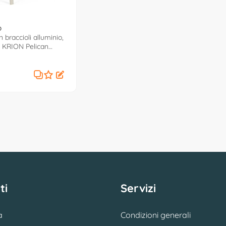
O
 braccioli alluminio,
e KRION Pelican
ti
Servizi
a
Condizioni generali