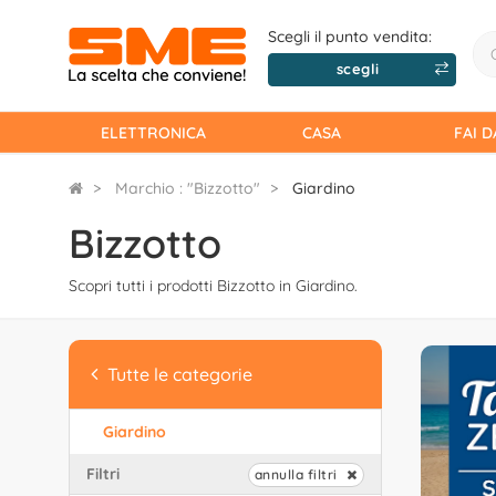
Scegli il punto vendita:
scegli
ELETTRONICA
CASA
FAI D
Marchio : "Bizzotto"
Giardino
Bizzotto
Scopri tutti i prodotti Bizzotto in Giardino.
Tutte le categorie
Giardino
Filtri
annulla filtri