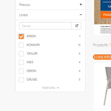
Prezzo
Linea
KRION
1
Prodotti:
1
KONNOR
11
TAYLOR
5
Linea: KR
INES
4
ORION
4
CRUISE
3
Vedi tutto