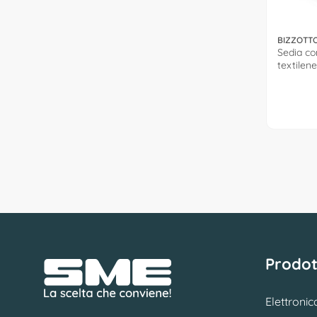
BIZZOTT
Sedia con
textilen
0663679
Prodot
Elettronic