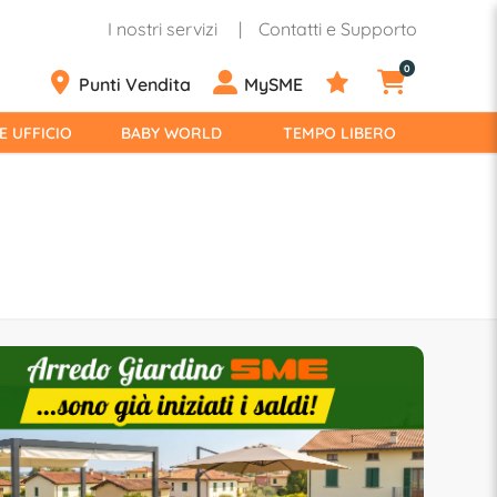
I nostri servizi
Contatti e Supporto
0
Punti Vendita
MySME
E UFFICIO
BABY WORLD
TEMPO LIBERO