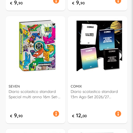
9,
9,
€
90
€
90
SEVEN
COMIX
Diario scolastico standard
Diario scolastico standard
Special multi anno 16m Set-
13m Ago-Set 2026/27
Dic 2026/29 BASTARDI
Assortito 74902PR
DENTRO Assortito 508402614
9,
12,
€
90
€
00