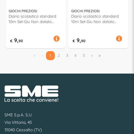
GIOCHI PREZIOSI
GIOCHI PREZIOSI
Diario scolastico standard
Diario scolastico standard
10m Set-Giu Non datato
10m Set-Giu Non datato
TURTLES Assortito TU988000
SHAMAN KING Assortito
HM904000
9,
9,
€
90
€
90


1
2
3
4
5


SME S.p.A. S.U.
Via Vittoria, 45
31040 Cessalto (TV)