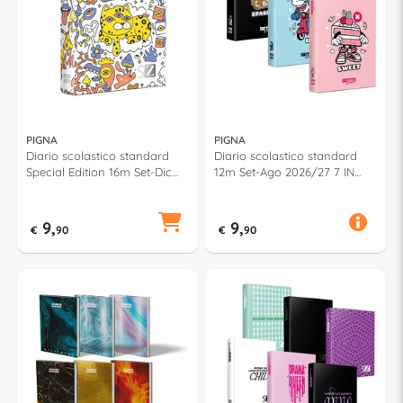
PIGNA
PIGNA
Diario scolastico standard
Diario scolastico standard
Special Edition 16m Set-Dic
12m Set-Ago 2026/27 7 IN
2026/27 SCUOLA ZOO
CONDOTTA Assortito 0233787
0233784
9,
9,
€
90
€
90