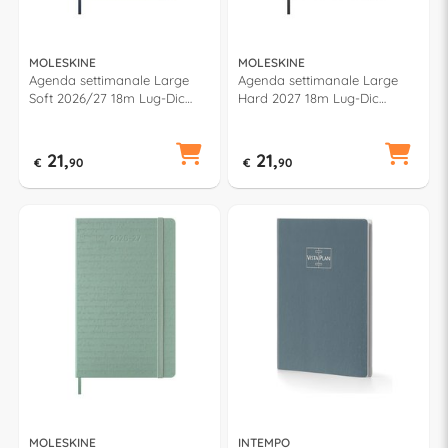
MOLESKINE
MOLESKINE
Agenda settimanale Large
Agenda settimanale Large
Soft 2026/27 18m Lug-Dic
Hard 2027 18m Lug-Dic
(13x21cm) CLASSIC Blu zaffiro
(13x21cm) CLASSIC Nero
79783
79790
21,
21,
€
90
€
90
MOLESKINE
INTEMPO