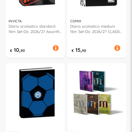
INVICTA
COMIX
Diario scolastico standard
Diario scolastico medium
16m Set-Dic 2026/27 Assortito
16m Set-Dic 2026/27 CLASSIC
500602606
ME Assortito 75510PR
10,
15,
€
90
€
90