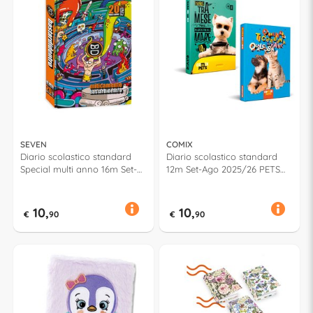
SEVEN
COMIX
Diario scolastico standard
Diario scolastico standard
Special multi anno 16m Set-
12m Set-Ago 2025/26 PETS
Dic 2025/28 BASTARDI
Assortito 73354PR
DENTRO Assortito 508402521
10,
10,
€
90
€
90