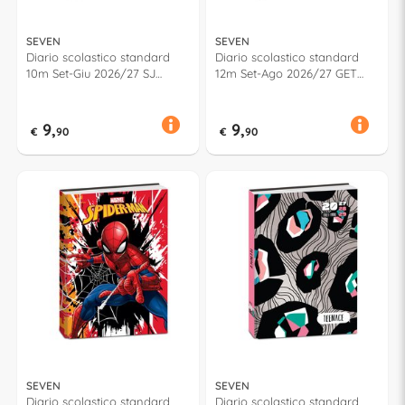
SEVEN
SEVEN
Diario scolastico standard
Diario scolastico standard
10m Set-Giu 2026/27 SJ
12m Set-Ago 2026/27 GET
CUCCIOLI Assortito
TOGETHER Assortito
50C202601
500102602
9,
9,
€
90
€
90
SEVEN
SEVEN
Diario scolastico standard
Diario scolastico standard