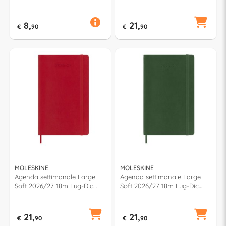
POKÉMON Assortito
(13x21cm) CLASSIC Rosso
50G502600
79806
8,
21,
€
90
€
90
MOLESKINE
MOLESKINE
Agenda settimanale Large
Agenda settimanale Large
Soft 2026/27 18m Lug-Dic
Soft 2026/27 18m Lug-Dic
(13x21cm) CLASSIC Rosso
(13x21cm) CLASSIC Verde
79837
79844
21,
21,
€
90
€
90