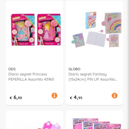
ODS
GLOBO
Diario segreti Princess
Diario segreti Fantasy
PEPERILLA Assortito 43965
(15x24cm) PIN UP Assortito
42858
6,
4,
€
90
€
95