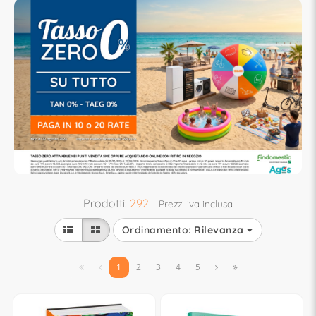
Prodotti:
292
Prezzi iva inclusa
Ordinamento:
Rilevanza


1
2
3
4
5

