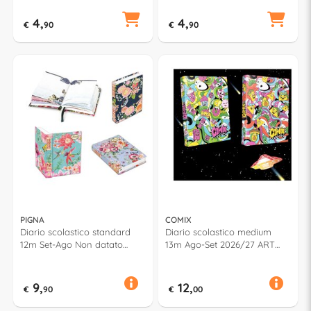
4,
4,
€
90
€
90
PIGNA
COMIX
Diario scolastico standard
Diario scolastico medium
12m Set-Ago Non datato
13m Ago-Set 2026/27 ART
NATURE Assortito 0230369
LIMITED Assortito 74894PR
9,
12,
€
90
€
00