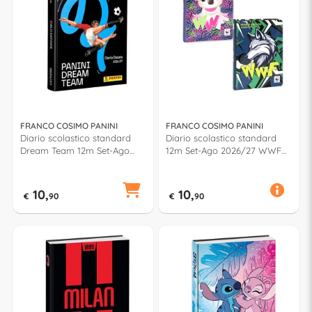
FRANCO COSIMO PANINI
FRANCO COSIMO PANINI
Diario scolastico standard
Diario scolastico standard
Dream Team 12m Set-Ago
12m Set-Ago 2026/27 WWF
2026/27 CALCIATORI
Assortito 75523PR
75482PR
10,
10,
€
90
€
90