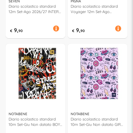
SEVEN
PIGNA
Diario scolastico standard
Diario scolastico standard
12m Set-Ago 2026/27 INTER
Voyager 12m Set-Ago
Assortito 50F302600
2026/27 MONOCROMO
Assortito 0233891
9,
9,
€
90
€
90
NOTABENE
NOTABENE
Diario scolastico standard
Diario scolastico standard
10m Set-Giu Non datato BOY
10m Set-Giu Non datato GIRL
N75 GDO
N76 GDO