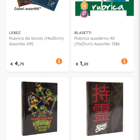
LEBEZ
BLASETTI
Rubrica da tavolo (14x20cm)
Rubrica quaderno A5
Assortito 095
(15x21cm) Assortito 1386
4,
1,
€
75
€
20