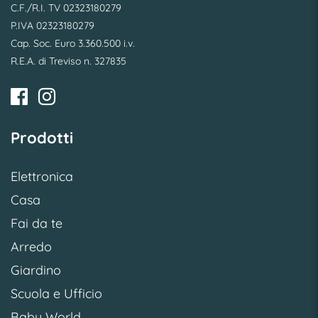
C.F./R.I. TV 02323180279
P.IVA 02323180279
Cap. Soc. Euro 3.360.500 i.v.
R.E.A. di Treviso n. 327835
Prodotti
Elettronica
Casa
Fai da te
Arredo
Giardino
Scuola e Ufficio
Baby World