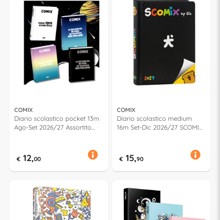
COMIX
COMIX
Diario scolastico pocket 13m
Diario scolastico medium
Ago-Set 2026/27 Assortito
16m Set-Dic 2026/27 SCOMIX
74903PR
Assortito 75500PR
12,
15,
€
00
€
90