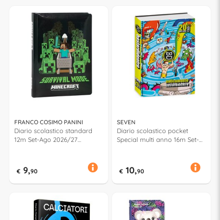
FRANCO COSIMO PANINI
SEVEN
Diario scolastico standard
Diario scolastico pocket
12m Set-Ago 2026/27
Special multi anno 16m Set-
MINECRAFT Assortito
Dic 2025/28 BASTARDI
74342PR
DENTRO Assortito 508402522
9,
10,
€
90
€
90