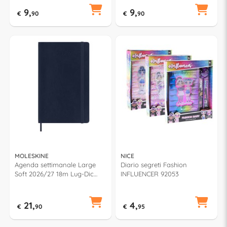
9,
9,
€
90
€
90
MOLESKINE
NICE
Agenda settimanale Large
Diario segreti Fashion
Soft 2026/27 18m Lug-Dic
INFLUENCER 92053
(13x21cm) CLASSIC Blu zaffiro
79813
21,
4,
€
90
€
95