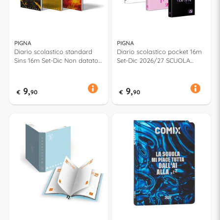
PIGNA
PIGNA
Diario scolastico standard
Diario scolastico pocket 16m
Sins 16m Set-Dic Non datato
Set-Dic 2026/27 SCUOLA
MONOCROMO Assortito
ZOO Assortito 0233785
0233812
9,
9,
€
90
€
90