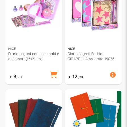
NICE
NICE
Diario segreti con set smalti e
Diario segreti Fashion
accessori (15x21cm)
GIRABRILLA Assortito 19036
MONSTER HIGH 37002
9,
12,
€
90
€
90