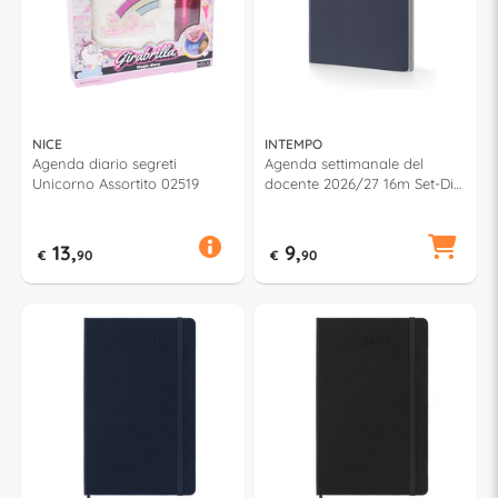
NICE
INTEMPO
Agenda diario segreti
Agenda settimanale del
Unicorno Assortito 02519
docente 2026/27 16m Set-Dic
(15x21cm) VISTAPLAN Blu
7954VPD32
13,
9,
€
90
€
90