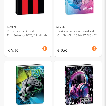
SEVEN
SEVEN
Diario scolastico standard
Diario scolastico standard
12m Set-Ago 2026/27 MILAN
10m Set-Giu 2026/27 DISNEY
Assortito 50F202600
STITCH Assortito 50H302608
9,
8,
€
90
€
90