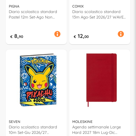
PIGNA
COMIX
Diario scolastico standard
Diario scolastico standard
Pastel 12m Set-Ago Non
13m Ago-Set 2026/27 WAVE
datato MONOCROMO
Assortito 74904PR
Assortito 0230367
8,
12,
€
90
€
00
SEVEN
MOLESKINE
Diario scolastico standard
Agenda settimanale Large
10m Set-Giu 2026/27
Hard 2027 18m Lug-Dic