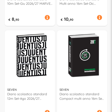
10m Set-Giu 2026/27 MARVEL
Multi anno 16m Set-Dic
SPIDERMAN Assortito
2026/29 TEENACE Assortito
502902600
50E102604
8,
10,
€
90
€
90
SEVEN
SEVEN
Diario scolastico standard
Diario scolastico standard
12m Set-Ago 2026/27
Compact multi anno 16m Set-
JUVENTUS Assortito
Dic 2026/29 BASTARDI
50B602609
DENTRO Assortito 508402612