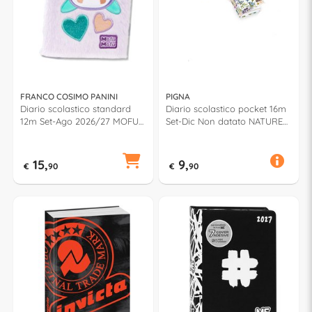
FRANCO COSIMO PANINI
PIGNA
Diario scolastico standard
Diario scolastico pocket 16m
12m Set-Ago 2026/27 MOFU
Set-Dic Non datato NATURE
MOFU Lilla 75525PR
Assortito 0230383
15,
9,
€
90
€
90