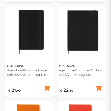
MOLESKINE
MOLESKINE
Agenda settimanale Large
Agenda settimanale XL Hard
Soft 2026/27 18m Lug-Dic
2026/27 18m Lug-Dic
(13x21cm) CLASSIC Nero
(19x26cm) CLASSIC Nero
79820
79905
21,
22,
€
90
€
50