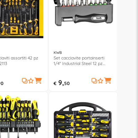
KWB
iaviti assortiti 42 pz
Set cacciavite portainserti
113
1/4" Industrial Steel 12 pz
151010
9,
90
€
50