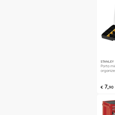
STANLEY
Porta mi
organize
Nero ST
7,
€
90