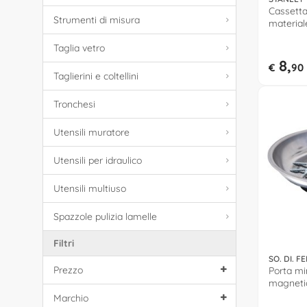
Cassetta
Strumenti di misura
material
(40,6x20
Taglia vetro
ESSENTI
8,
€
90
Taglierini e coltellini
Tronchesi
Utensili muratore
Utensili per idraulico
Utensili multiuso
Spazzole pulizia lamelle
Filtri
SO. DI. FE
Prezzo
Porta mi
magneti
14062
Marchio