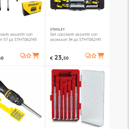
STANLEY
iaviti assortiti con
Set cacciaviti assortiti con
ri 57 pz STHT062143
accessori 34 pz STHT062141
23,
50
€
50