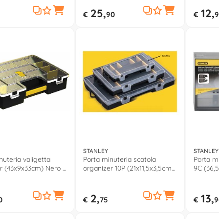
Giallo 197519
25,
12,
€
90
€
9
STANLEY
STANLEY
nuteria valigetta
Porta minuteria scatola
Porta mi
r (43x9x33cm) Nero e
organizer 10P (21x11,5x3,5cm)
9C (36,
4745
Nero STST816791
193978
2,
13,
0
€
75
€
9