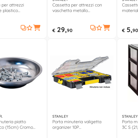
 per attrezzi
Cassetta per attrezzi con
Cassetta
e plastico
vaschetta metallo
material
,5x19,5cm)
(50x29x22cm) Giallo e Nero
(32x18,
AL STST175517
195612
STST175
29,
5,
€
90
€
90
R.
STANLEY
STANLEY
nuteria piatto
Porta minuteria valigetta
Porta mi
co (15cm) Cromo
organizer 10P
3C S (21
(44,6x7,4x35,7cm) Nero e
ESSENTI