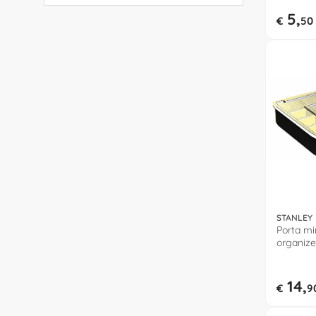
5,
€
50
STANLEY
Porta mi
organize
Giallo 19
14,
€
9