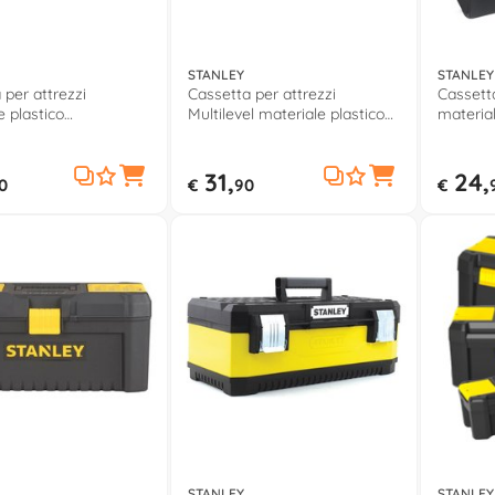
STANLEY
STANLEY
 per attrezzi
Cassetta per attrezzi
Cassetta
e plastico
Multilevel materiale plastico
material
8x33,5cm) ESSENTIAL
(49x25x29cm) Nero e Giallo
(48,6x2
iallo STST829761
STST833971
BOX 179
31,
24,
0
€
90
€
STANLEY
STANLEY