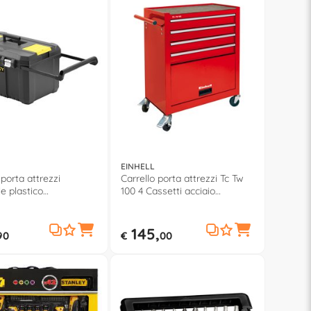
EINHELL
 porta attrezzi
Carrello porta attrezzi Tc Tw
e plastico
100 4 Cassetti acciaio
4,4x40,4cm)
(67x37,6x70,8cm) Rosso
AL Grigio STST180150
4510170
145,
90
€
00