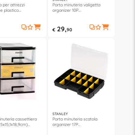
 per attrezzi
Porta minuteria valigetta
e plastico
organizer 10P
8x13,2cm) ESSENTIAL
(44,6x11,6x35,7cm) Nero e
514
Giallo 197521
29,
€
90
STANLEY
nuteria cassettiera
Porta minuteria scatola
,5x15,1x18,9cm)
organizer 17P
AL Nero STST407101
(27,2x18,9x4,6cm) BASIC Nero