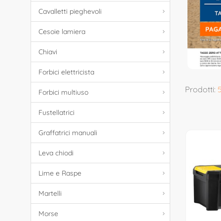
Cavalletti pieghevoli
Cesoie lamiera
Chiavi
Forbici elettricista
Prodotti:
Forbici multiuso
Fustellatrici
Graffatrici manuali
Leva chiodi
Lime e Raspe
Martelli
Morse