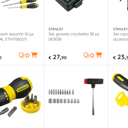
STANLEY
STANLEY
aviti assortiti 10 pz
Set giravite cricchetto 38 pz
Set cacc
AL STHT060211
063038
accesso
27,
23,
0
€
90
€