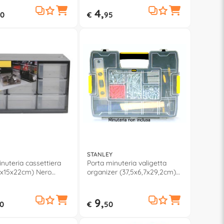
e Giallo STST816801
4,
0
€
95
STANLEY
nuteria cassettiera
Porta minuteria valigetta
5x15x22cm) Nero
organizer (37,5x6,7x29,2cm)
Nero e Giallo 197483
9,
0
€
50