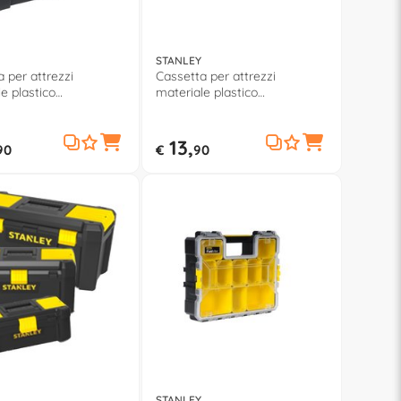
STANLEY
 per attrezzi
Cassetta per attrezzi
e plastico
materiale plastico
6,6x23,6cm) TOOL
(48,2x25,4x25cm) ESSENTIAL
217
STST175520
13,
90
€
90
STANLEY