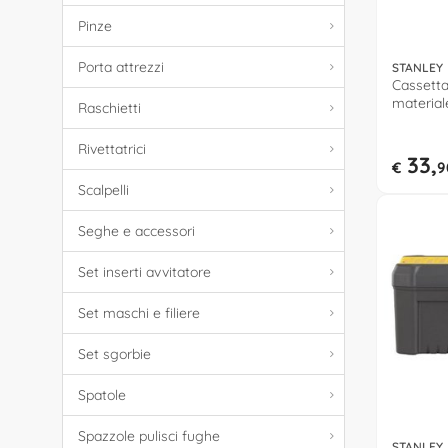
Pinze
Porta attrezzi
STANLEY
Cassetta
material
Raschietti
(66,5x2
Nero e G
Rivettatrici
33,
€
9
Scalpelli
Seghe e accessori
Set inserti avvitatore
Set maschi e filiere
Set sgorbie
Spatole
Spazzole pulisci fughe
STANLEY