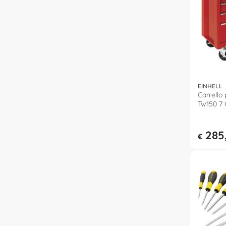
EINHELL
Carrello 
Tw150 7 
(68,5x45
4510151
285
€