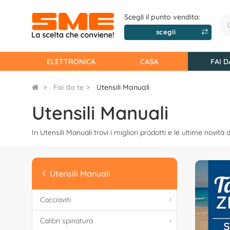
Scegli il punto vendita:
scegli
ELETTRONICA
CASA
FAI D
Fai da te
Utensili Manuali
Utensili Manuali
In Utensili Manuali trovi i migliori prodotti e le ultime novità 
Utensili Manuali
Cacciaviti
Calibri spinatura