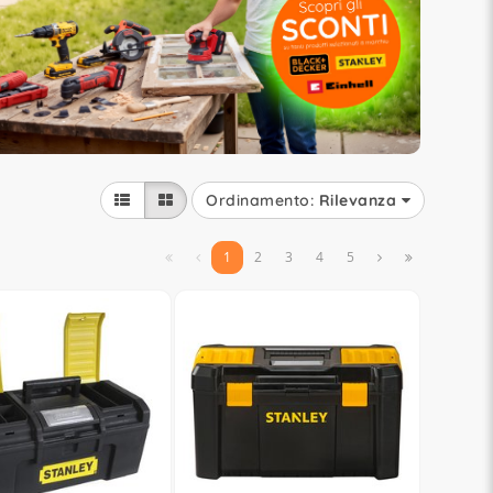
Ordinamento:
Rilevanza


1
2
3
4
5

