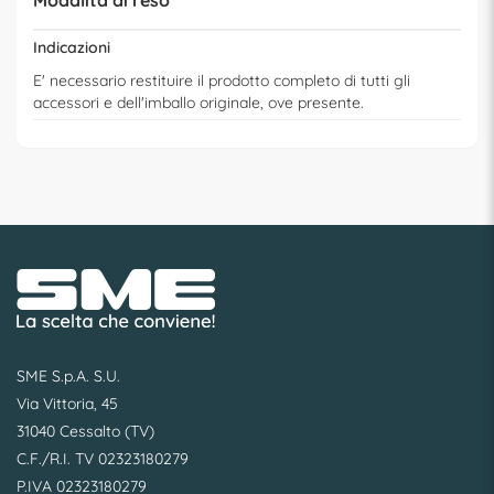
Indicazioni
E' necessario restituire il prodotto completo di tutti gli
accessori e dell'imballo originale, ove presente.
SME S.p.A. S.U.
Via Vittoria, 45
31040 Cessalto (TV)
C.F./R.I. TV 02323180279
P.IVA 02323180279