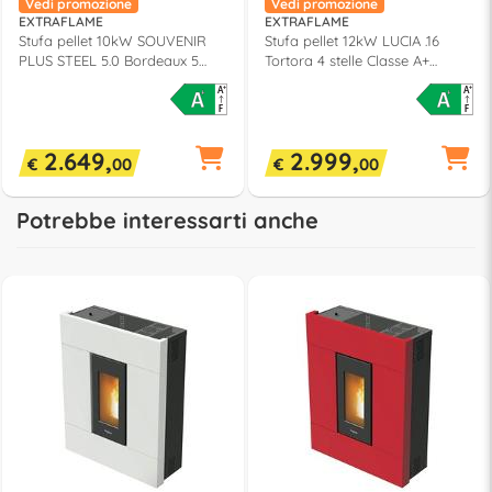
Vedi promozione
Vedi promozione
EXTRAFLAME
EXTRAFLAME
Stufa pellet 10kW SOUVENIR
Stufa pellet 12kW LUCIA .16
PLUS STEEL 5.0 Bordeaux 5
Tortora 4 stelle Classe A+
stelle Classe A+ 1293951
1292502
2.649,
2.999,
€
00
€
00
Potrebbe interessarti anche