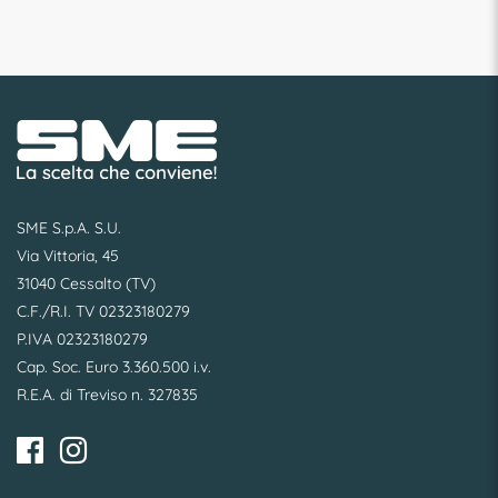
SME S.p.A. S.U.
Via Vittoria, 45
31040 Cessalto (TV)
C.F./R.I. TV 02323180279
P.IVA 02323180279
Cap. Soc. Euro 3.360.500 i.v.
R.E.A. di Treviso n. 327835