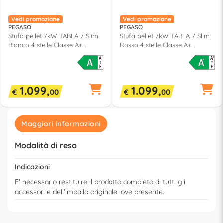
Vedi promozione
Vedi promozione
PEGASO
PEGASO
Stufa pellet 7kW TABLA 7 Slim
Stufa pellet 7kW TABLA 7 Slim
Bianco 4 stelle Classe A+
Rosso 4 stelle Classe A+
7019032
7019031
1.099,
1.099,
€
00
€
00
Maggiori informazioni
Modalità di reso
Indicazioni
E' necessario restituire il prodotto completo di tutti gli
accessori e dell'imballo originale, ove presente.