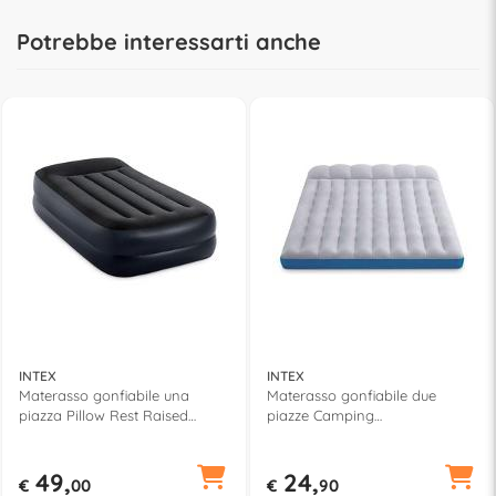
Potrebbe interessarti anche
INTEX
INTEX
Materasso gonfiabile una
Materasso gonfiabile due
piazza Pillow Rest Raised
piazze Camping
(191x99x42cm) DURA BEAM
(193x127x24cm) 67999
64122NP
49,
24,
€
00
€
90