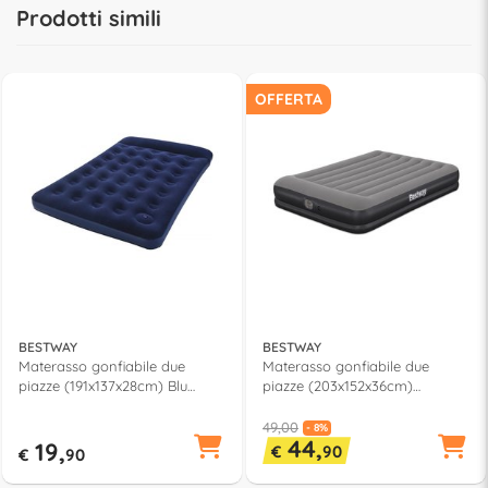
Prodotti simili
OFFERTA
BESTWAY
BESTWAY
Materasso gonfiabile due
Materasso gonfiabile due
piazze (191x137x28cm) Blu
piazze (203x152x36cm)
67225 5
TRITECH Grigio e Nero 671BU
49,00
- 8%
44,
19,
€
90
€
90