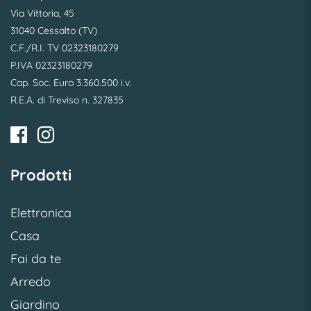
Via Vittoria, 45
31040 Cessalto (TV)
C.F./R.I. TV 02323180279
P.IVA 02323180279
Cap. Soc. Euro 3.360.500 i.v.
R.E.A. di Treviso n. 327835
Prodotti
Elettronica
Casa
Fai da te
Arredo
Giardino