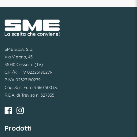
SME S.p.A. S.U.
Via Vittoria, 45
31040 Cessalto (TV)
C.F./R.I. TV 02323180279
P.IVA 02323180279
Cap. Soc. Euro 3.360.500 i.v.
R.E.A. di Treviso n. 327835
Prodotti