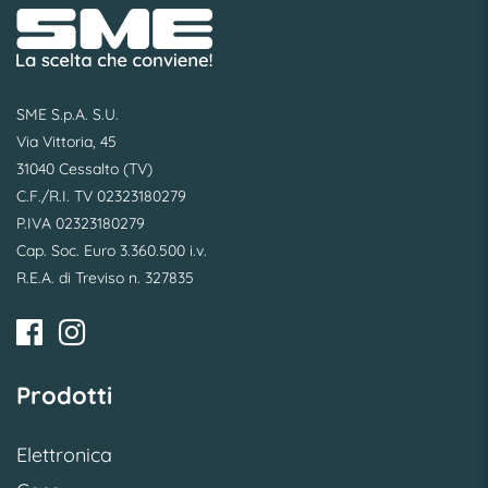
SME S.p.A. S.U.
Via Vittoria, 45
31040 Cessalto (TV)
C.F./R.I. TV 02323180279
P.IVA 02323180279
Cap. Soc. Euro 3.360.500 i.v.
R.E.A. di Treviso n. 327835
Prodotti
Elettronica