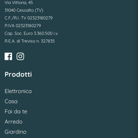
Via Vittoria, 45
31040 Cessalto (TV)
C.F./R.I. TV 02323180279
P.IVA 02323180279
Cap. Soc. Euro 3.360.500 i.v.
R.E.A. di Treviso n. 327835
Prodotti
Elettronica
Casa
Fai da te
Arredo
Giardino