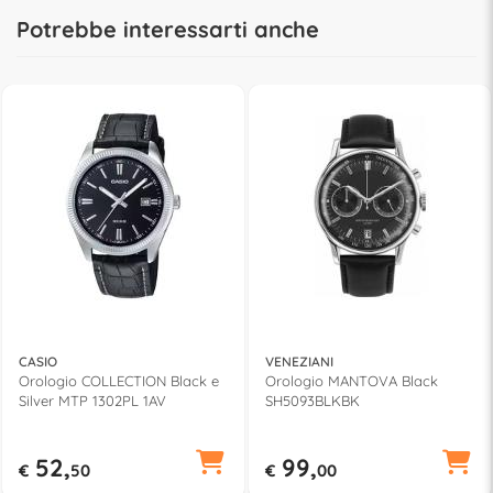
Potrebbe interessarti anche
CASIO
VENEZIANI
Orologio COLLECTION Black e
Orologio MANTOVA Black
Silver MTP 1302PL 1AV
SH5093BLKBK
52,
99,
€
50
€
00