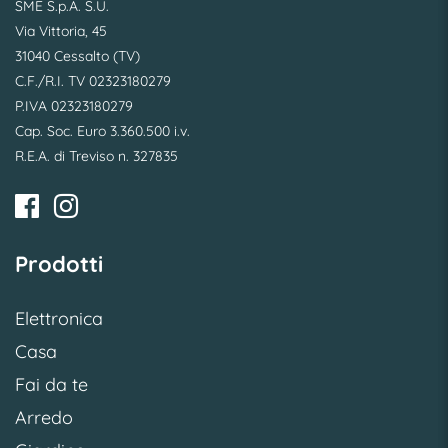
SME S.p.A. S.U.
Via Vittoria, 45
31040 Cessalto (TV)
C.F./R.I. TV 02323180279
P.IVA 02323180279
Cap. Soc. Euro 3.360.500 i.v.
R.E.A. di Treviso n. 327835
Prodotti
Elettronica
Casa
Fai da te
Arredo