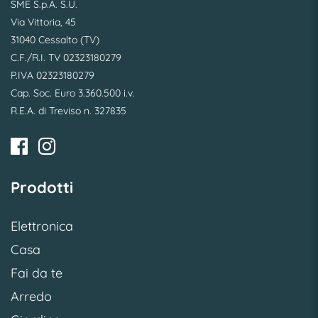
SME S.p.A. S.U.
Via Vittoria, 45
31040 Cessalto (TV)
C.F./R.I. TV 02323180279
P.IVA 02323180279
Cap. Soc. Euro 3.360.500 i.v.
R.E.A. di Treviso n. 327835
Prodotti
Elettronica
Casa
Fai da te
Arredo