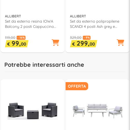
ALLIBERT
ALLIBERT
Set da esterno resina IOWA
Set da esterno polipropilene
Balcony 2 posti Cappuccino
SCANDI 4 posti Ash grey e
K224383K587KK
Storm grey 264037
119,00
329,00
- 16%
- 9%
99,
299,
€
00
€
00
Potrebbe interessarti anche
OFFERTA