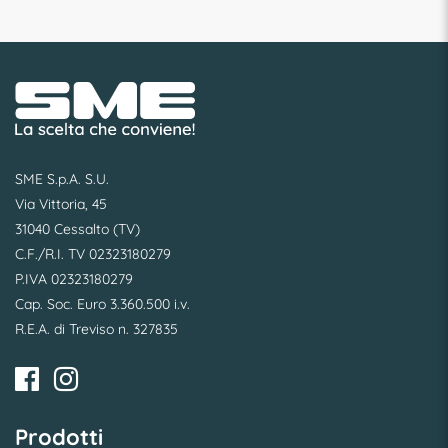
SME S.p.A. S.U.
Via Vittoria, 45
31040 Cessalto (TV)
C.F./R.I. TV 02323180279
P.IVA 02323180279
Cap. Soc. Euro 3.360.500 i.v.
R.E.A. di Treviso n. 327835
Prodotti