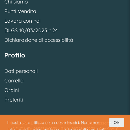
Chi siamo
Punti Vendita
Lavora con noi
DLGS 10/03/2023 n.24
Dichiarazione di accessibilità
Profilo
Dati personali
Carrello
Ordini
Preferiti
Il nostro sito utilizza solo cookie tecnici. Non viene
Ok
© 2026 SME S.p.A. S.U. - Via Vittoria, 45 31040 Cessalto (TV)
C.F./R.I. TV 02323180279 - P.IVA 02323180279 - Cap.Soc. €
fatto uso di cookie per la profilazione degli utenti, né