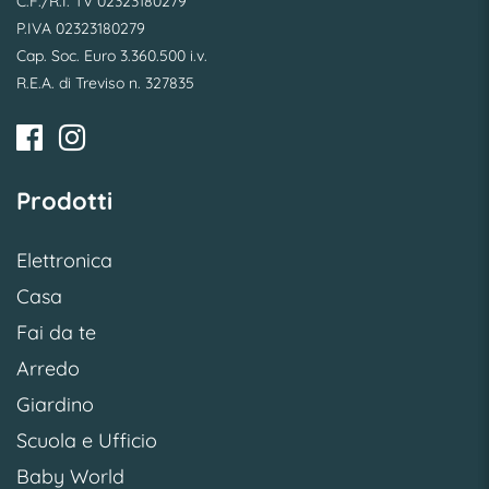
C.F./R.I. TV 02323180279
P.IVA 02323180279
Cap. Soc. Euro 3.360.500 i.v.
R.E.A. di Treviso n. 327835
Prodotti
Elettronica
Casa
Fai da te
Arredo
Giardino
Scuola e Ufficio
Baby World