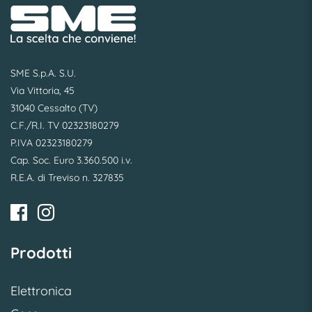
SME S.p.A. S.U.
Via Vittoria, 45
31040 Cessalto (TV)
C.F./R.I. TV 02323180279
P.IVA 02323180279
Cap. Soc. Euro 3.360.500 i.v.
R.E.A. di Treviso n. 327835
Prodotti
Elettronica