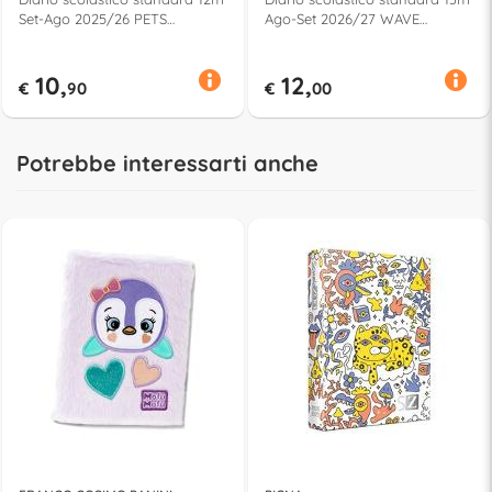
Set-Ago 2025/26 PETS
Ago-Set 2026/27 WAVE
Assortito 73354PR
Assortito 74904PR
10,
12,
€
90
€
00
Potrebbe interessarti anche