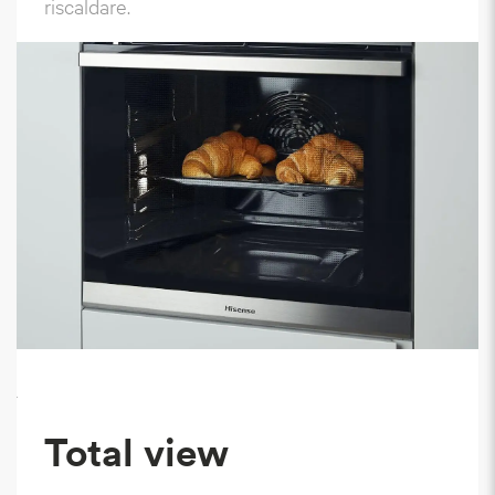
riscaldare.
`
Total view