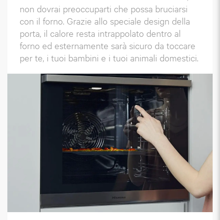
non dovrai preoccuparti che possa bruciarsi
con il forno. Grazie allo speciale design della
porta, il calore resta intrappolato dentro al
forno ed esternamente sarà sicuro da toccare
per te, i tuoi bambini e i tuoi animali domestici.