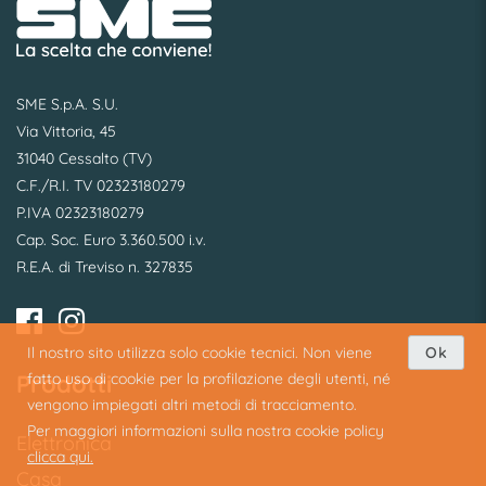
SME S.p.A. S.U.
Via Vittoria, 45
31040 Cessalto (TV)
C.F./R.I. TV 02323180279
P.IVA 02323180279
Cap. Soc. Euro 3.360.500 i.v.
R.E.A. di Treviso n. 327835
Il nostro sito utilizza solo cookie tecnici. Non viene
Ok
Prodotti
fatto uso di cookie per la profilazione degli utenti, né
vengono impiegati altri metodi di tracciamento.
Per maggiori informazioni sulla nostra cookie policy
Elettronica
clicca qui.
Casa