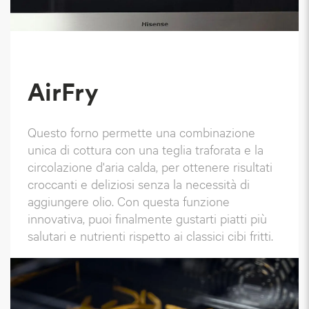
AirFry
Questo forno permette una combinazione
unica di cottura con una teglia traforata e la
circolazione d'aria calda, per ottenere risultati
croccanti e deliziosi senza la necessità di
aggiungere olio. Con questa funzione
innovativa, puoi finalmente gustarti piatti più
salutari e nutrienti rispetto ai classici cibi fritti.