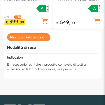
Bbis13300Xmse Black e Inox
COLONIALE SF68C1AO Antracite
classe A+ (L60cm)
classe A (L60cm)
459,00
- 13%
399,
549,
€
00
€
00
Maggiori informazioni
Modalità di reso
Indicazioni
E' necessario restituire il prodotto completo di tutti gli
accessori e dell'imballo originale, ove presente.