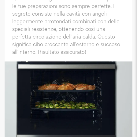
le tue preparazioni sono sempre perfette. Il
segreto consiste nella cavità con angoli
leggermente arrotondati combinati con delle
speciali resistenze, ottenendo così una
perfetta circolazione dell'aria calda. Questo
significa cibo croccante all'esterno e succoso
all'interno. Risultato assicurato!