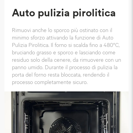
Auto pulizia pirolitica
Rimuovi anche lo sporco più ostinato con il
minimo sforzo attivando la funzione di Auto
Pulizia Pirolitica. Il forno si scalda fino a 480°C,
bruciando grasso e sporco e lasciando come
residuo solo della cenere, da rimuovere con un
panno umido. Durante il processo di pulizia la
porta del forno resta bloccata, rendendo il
processo completamente sicuro.