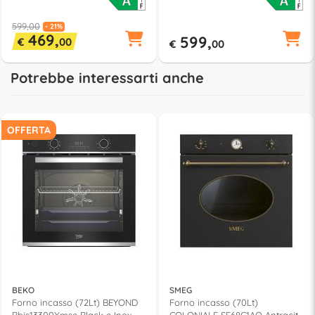
599,00
- 21%
469,
599,
€
00
€
00
Potrebbe interessarti anche
OFFERTA
BEKO
SMEG
Forno incasso (72Lt) BEYOND
Forno incasso (70Lt)