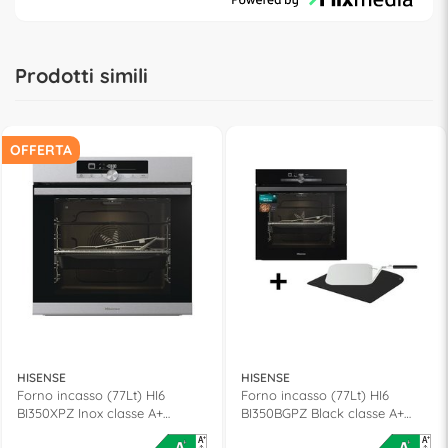
prod-info-F
Prodotti simili
OFFERTA
HISENSE
HISENSE
Forno incasso (77Lt) HI6
Forno incasso (77Lt) HI6
BI350XPZ Inox classe A+
BI350BGPZ Black classe A+
(L60cm)
(L60cm)