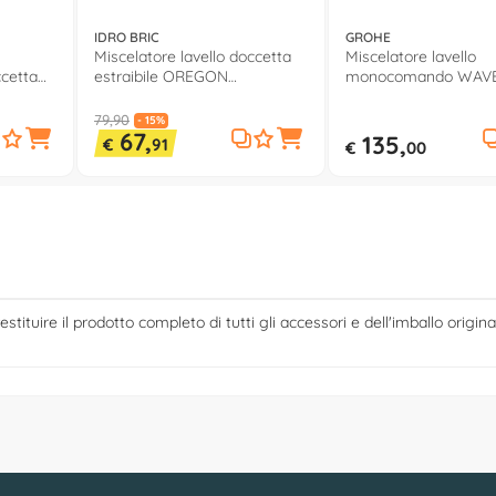
IDRO BRIC
GROHE
Miscelatore lavello doccetta
Miscelatore lavello
ccetta
estraibile OREGON
monocomando WAVE
olato
AQUASANIT Cromo
starlight 32449001
SCARUB1511CR
79,90
- 15%
67,
135,
€
91
€
00
estituire il prodotto completo di tutti gli accessori e dell'imballo origina