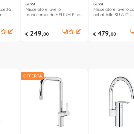
GESSI
GESSI
ccetta
Miscelatore lavello
Miscelatore lavello c
el
monocomando HELIUM Finox
abbattibile SU & GIÙ
17015 149
brushed 60071 708
249,
479,
€
00
€
00
OFFERTA