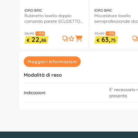
IDRO BRIC
IDRO BRIC
Rubinetto lavello doppio
Miscelatore lavello
comando parete SCUDETTO
semiprofessionale do
Cromo lucido 03078
MONTREAL Inox spazz
SCARUB1161AC
26,90
75,00
- 15%
- 15%
22,
63,
€
86
€
75
Maggiori informazioni
Modalità di reso
E' necessario r
Indicazioni
presente.