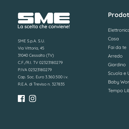
Prodot
Elettronic
Casa
SME S.p.A. S.U.
Fai da te
Via Vittoria, 45
31040 Cessalto (TV)
Arredo
C.F./R.I. TV 02323180279
Giardino
P.IVA 02323180279
Scuola e U
Cap. Soc. Euro 3.360.500 i.v.
Baby Wor
R.E.A. di Treviso n. 327835
Tempo Li