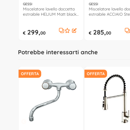
GESSI
GESSI
Miscelatore lavello doccetta
Miscelatore lavello do
estraibile HELIUM Matt black
estraibile ACCIAIO Ste
50103 299
brushed 60537 239
299,
285,
€
00
€
00
Potrebbe interessarti anche
OFFERTA
OFFERTA