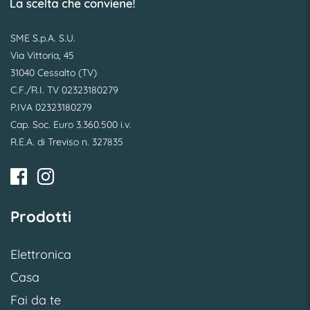
SME S.p.A. S.U.
Via Vittoria, 45
31040 Cessalto (TV)
C.F./R.I. TV 02323180279
P.IVA 02323180279
Cap. Soc. Euro 3.360.500 i.v.
R.E.A. di Treviso n. 327835
Prodotti
Elettronica
Casa
Fai da te