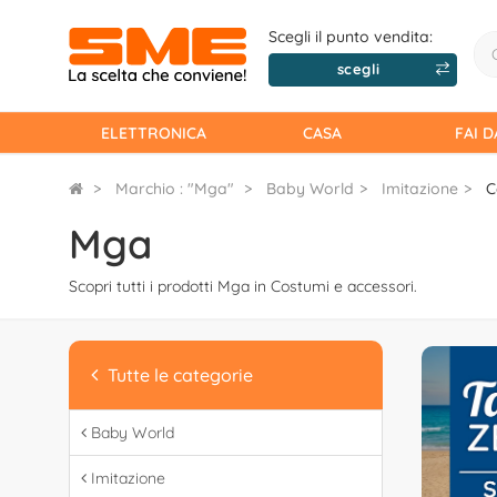
Scegli il punto vendita:
scegli
ELETTRONICA
CASA
FAI D
Marchio : "Mga"
Baby World
Imitazione
C
Mga
Scopri tutti i prodotti Mga in Costumi e accessori.
Tutte le categorie
Baby World
Imitazione