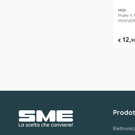
MGA
Make It 
MINIVERS
12,
€
9
Prodot
Elettronic