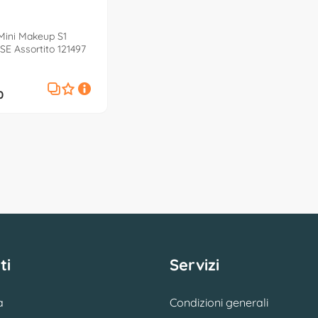
Mini Makeup S1
E Assortito 121497
0
ti
Servizi
a
Condizioni generali