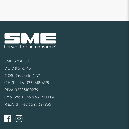
SME S.p.A. S.U.
Via Vittoria, 45
31040 Cessalto (TV)
C.F./R.I. TV 02323180279
P.IVA 02323180279
Cap. Soc. Euro 3.360.500 i.v.
R.E.A. di Treviso n. 327835