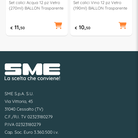
Set calici Acqua 12 pz Vetro
Set calici Vino 12 pz Vetro
(270ml) BALLON Trasparente
(190ml) BALLON Trasparente
11,
10,
€
50
€
50
SME S.p.A. S.U.
Via Vittoria, 45
31040 Cessalto (TV)
C.F./R.I. TV 02323180279
P.IVA 02323180279
Cap. Soc. Euro 3.360.500 i.v.