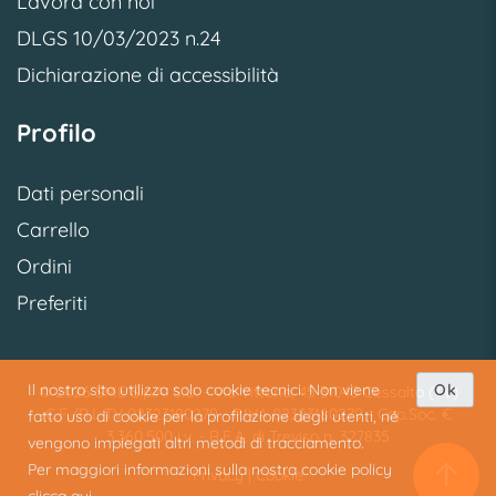
Lavora con noi
DLGS 10/03/2023 n.24
Dichiarazione di accessibilità
Profilo
Dati personali
Carrello
Ordini
Preferiti
Il nostro sito utilizza solo cookie tecnici. Non viene
Ok
© 2026 SME S.p.A. S.U. - Via Vittoria, 45 31040 Cessalto (TV)
C.F./R.I. TV 02323180279 - P.IVA 02323180279 - Cap.Soc. €
fatto uso di cookie per la profilazione degli utenti, né
3.360.500 i.v. - R.E.A. di Treviso n. 327835
vengono impiegati altri metodi di tracciamento.
Per maggiori informazioni sulla nostra cookie policy
Privacy
|
Cookie