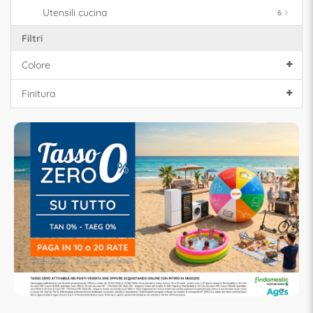
Utensili cucina
6
Filtri
Colore
Finitura