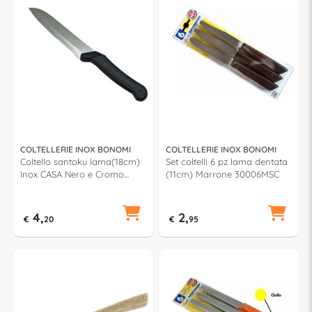
COLTELLERIE INOX BONOMI
COLTELLERIE INOX BONOMI
Coltello santoku lama(18cm)
Set coltelli 6 pz lama dentata
Inox CASA Nero e Cromo
(11cm) Marrone 30006MSC
BV90042
4,
2,
€
20
€
95