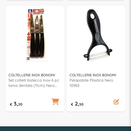
COLTELLERIE INOX BONOMI
COLTELLERIE INOX BONOMI
Set coltelli bistecca Inox 6 pz
Pelapatate Plastica Nero
lama dentata (11cm) Nero
10965
82006N
3,
2,
€
20
€
50