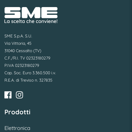
SME S.p.A. S.U.
Via Vittoria, 45
31040 Cessalto (TV)
C.F./R.I. TV 02323180279
P.IVA 02323180279
Cap. Soc. Euro 3.360.500 i.v.
R.E.A. di Treviso n. 327835
Prodotti
Elettronica