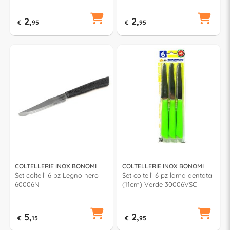
2,
2,
€
95
€
95
COLTELLERIE INOX BONOMI
COLTELLERIE INOX BONOMI
Set coltelli 6 pz Legno nero
Set coltelli 6 pz lama dentata
60006N
(11cm) Verde 30006VSC
5,
2,
€
15
€
95