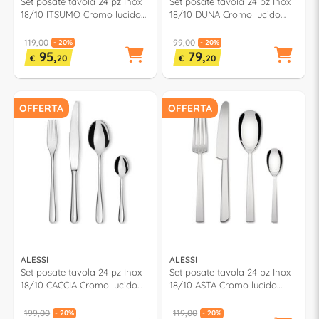
Set posate tavola 24 pz Inox
Set posate tavola 24 pz Inox
18/10 ITSUMO Cromo lucido
18/10 DUNA Cromo lucido
ANF06S24
MZ01S24M
119,00
99,00
- 20%
- 20%
95,
79,
€
20
€
20
OFFERTA
OFFERTA
ALESSI
ALESSI
Set posate tavola 24 pz Inox
Set posate tavola 24 pz Inox
18/10 CACCIA Cromo lucido
18/10 ASTA Cromo lucido
LCD01S24M
AM242S24
199,00
119,00
- 20%
- 20%