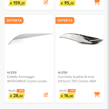
159,
95,
€
20
€
20
OFFERTA
OFFERTA
ALESSI
ALESSI
Coltello formaggio
Cucchiaio bustine tè Inox
ANTECHINUS Cromo lucido
(14,5cm) TEO Cromo AS01
AD01
36,00
20,00
- 20%
- 20%
28,
16,
€
80
€
00