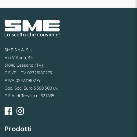
SME S.p.A. S.U.
Via Vittoria, 45
31040 Cessalto (TV)
C.F./R.I. TV 02323180279
P.IVA 02323180279
Cap. Soc. Euro 3.360.500 i.v.
R.E.A. di Treviso n. 327835
Prodotti