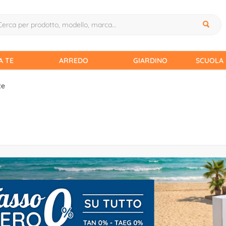
A TE
ARREDO
GIARDINO
SCUOLA 
te