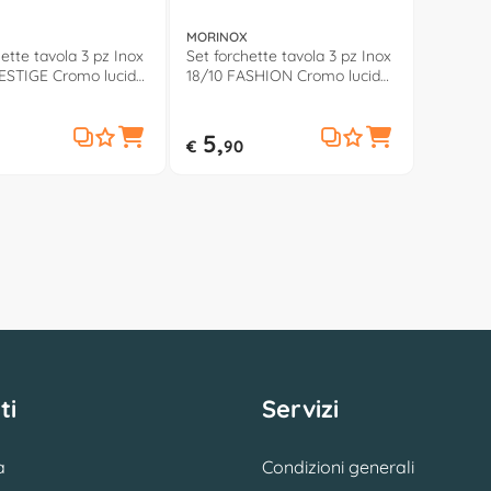
MORINOX
ette tavola 3 pz Inox
Set forchette tavola 3 pz Inox
ESTIGE Cromo lucido
18/10 FASHION Cromo lucido
077 77 2
5,
€
90
ti
Servizi
a
Condizioni generali