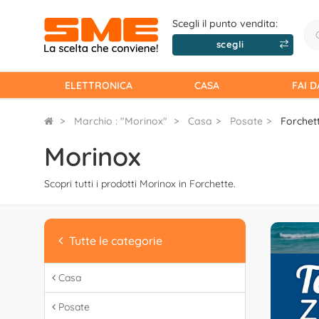
Scegli il punto vendita:
scegli
ELETTRONICA
CASA
FAI D
Marchio : "Morinox"
Casa
Posate
Forchet
Morinox
Scopri tutti i prodotti Morinox in Forchette.
Tutte le categorie
Casa
Posate