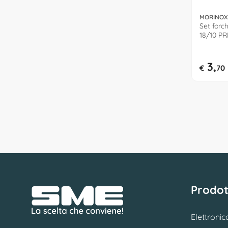
MORINOX
Set forch
18/10 PR
060 77 2
3,
€
70
Prodot
Elettronic