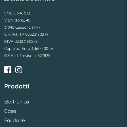
SME S.p.A. S.U.
Via Vittoria, 45
31040 Cessalto (TV)
C.F./R.I. TV 02323180279
P.IVA 02323180279
Cap. Soc. Euro 3.360.500 i.v.
R.E.A. di Treviso n. 327835
Prodotti
Elettronica
Casa
Fai da te