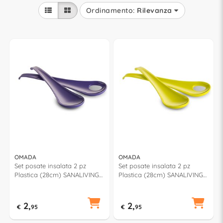
Ordinamento:
Rilevanza
OMADA
OMADA
Set posate insalata 2 pz
Set posate insalata 2 pz
Plastica (28cm) SANALIVING
Plastica (28cm) SANALIVING
Viola S2030VL
Verde acido S2030VA
2,
2,
€
95
€
95