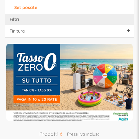
Set posate
Filtri
Finitura
Prodotti:
6
Prezzi iva inclusa