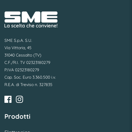
SME S.p.A. S.U.
Via Vittoria, 45
31040 Cessalto (TV)
C.F./R.I. TV 02323180279
P.IVA 02323180279
Cap. Soc. Euro 3.360.500 i.v.
R.E.A. di Treviso n. 327835
Prodotti