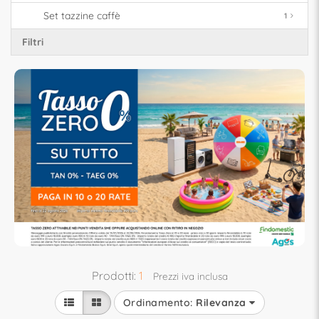
Set tazzine caffè
1
Filtri
Prodotti:
1
Prezzi iva inclusa
Ordinamento:
Rilevanza