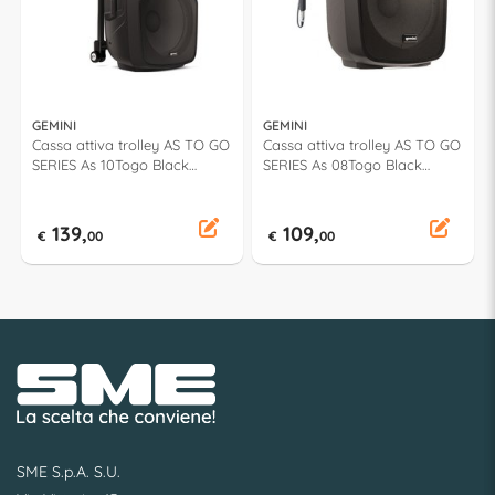
GEMINI
GEMINI
Cassa attiva trolley AS TO GO
Cassa attiva trolley AS TO GO
SERIES As 10Togo Black
SERIES As 08Togo Black
500W 1126012
250W 1126011
139,
109,
€
00
€
00
SME S.p.A. S.U.