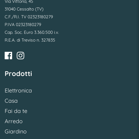
Via Vittoria, 45
31040 Cessalto (TV)
C.F./R.I. TV 02323180279
P.IVA 02323180279
Cap. Soc. Euro 3.360.500 i.v.
R.E.A. di Treviso n. 327835
Prodotti
Elettronica
Casa
Fai da te
Arredo
Giardino