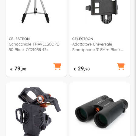
CELESTRON
CELESTRON
Canocchiale TRAVELSCOPE
Adattatore Universale
50 Black CC21038 45x
Smartphone 31.8Mm Black
CE81035
79,
29,
€
90
€
90