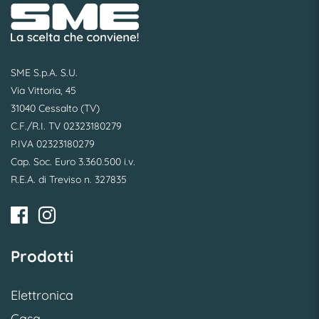
SME S.p.A. S.U.
Via Vittoria, 45
31040 Cessalto (TV)
C.F./R.I. TV 02323180279
P.IVA 02323180279
Cap. Soc. Euro 3.360.500 i.v.
R.E.A. di Treviso n. 327835
Prodotti
Elettronica
Casa