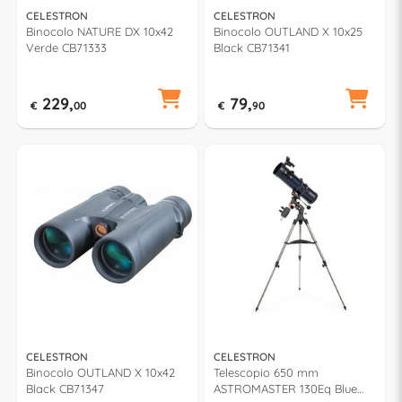
CELESTRON
CELESTRON
Binocolo NATURE DX 10x42
Binocolo OUTLAND X 10x25
Verde CB71333
Black CB71341
229,
79,
€
00
€
90
CELESTRON
CELESTRON
Binocolo OUTLAND X 10x42
Telescopio 650 mm
Black CB71347
ASTROMASTER 130Eq Blue