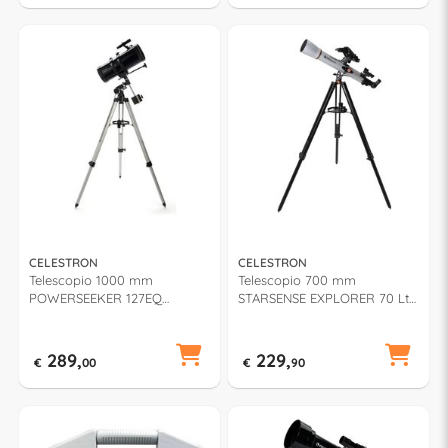
CELESTRON
CELESTRON
Telescopio 1000 mm
Telescopio 700 mm
POWERSEEKER 127EQ
STARSENSE EXPLORER 70 Lt
MotorDrive Black CE22039
Rifrattore Silver CE22450
289,
229,
€
00
€
90