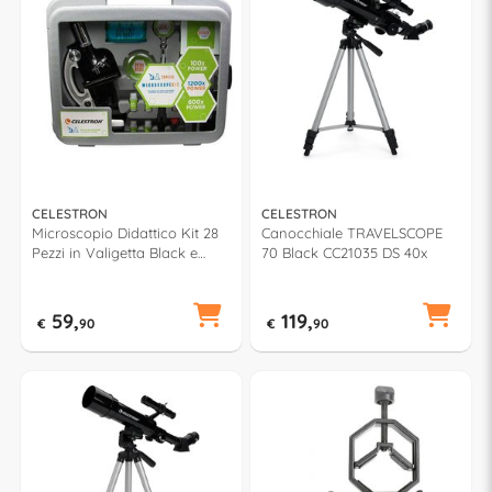
CELESTRON
CELESTRON
Microscopio Didattico Kit 28
Canocchiale TRAVELSCOPE
Pezzi in Valigetta Black e
70 Black CC21035 DS 40x
Silver CM44120
59,
119,
€
90
€
90