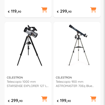
CE31045
119,
299,
€
90
€
90
CELESTRON
CELESTRON
Telescopio 1000 mm
Telescopio 900 mm
STARSENSE EXPLORER 127 Lt
ASTROMASTER 70Eq Blue
Newton Silver CE22453
CE21062 DS
299,
199,
€
90
€
90