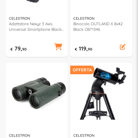
CELESTRON
CELESTRON
Adattatore Nexyz 3 Axis
Binocolo OUTLAND X 8x42
Universal Smartphone Black
Black CB71346
CE81055
79,
119,
€
90
€
90
OFFERTA
CELESTRON
CELESTRON