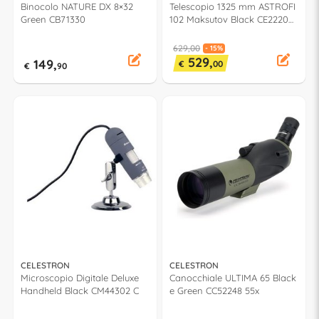
Binocolo NATURE DX 8×32
Telescopio 1325 mm ASTROFI
Green CB71330
102 Maksutov Black CE22202
A
629,00
- 15%
529,
149,
€
00
€
90
CELESTRON
CELESTRON
Microscopio Digitale Deluxe
Canocchiale ULTIMA 65 Black
Handheld Black CM44302 C
e Green CC52248 55x