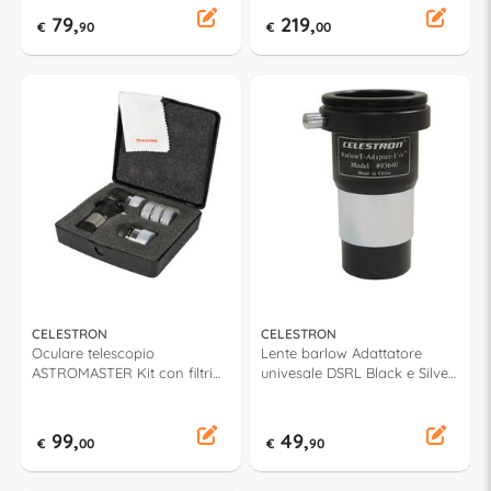
79,
219,
€
90
€
00
CELESTRON
CELESTRON
Oculare telescopio
Lente barlow Adattatore
ASTROMASTER Kit con filtri
univesale DSRL Black e Silver
CE94307
93640
99,
49,
€
00
€
90