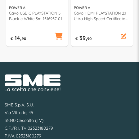
POWER A
POWER A
Cavo USB C PLAYSTATION 5
Cavo HDMI PLAYSTATION 2.1
Black e White 3m 1516957 01
Ultra High Speed Certificato
Black e Grey 3m 1520481 01
14,
39,
€
90
€
90
SME S.p.A. S.U.
Via Vittoria, 45
31040 Cessalto (TV)
C.F./R.I. TV 02323180279
P.IVA 02323180279