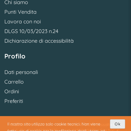
Chi siamo
Punti Vendita
Lavora con noi
DLGS 10/03/2023 n.24
Dichiarazione di accessibilità
Profilo
Dati personali
Carrello
Ordini
Preferiti
Il nostro sito utilizza solo cookie tecnici. Non viene
Ok
© 2026 SME S.p.A. S.U. - Via Vittoria, 45 31040 Cessalto (TV)
C.F./R.I. TV 02323180279 - P.IVA 02323180279 - Cap.Soc. €