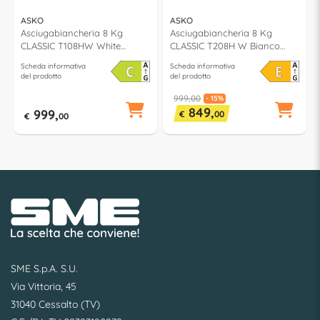
ASKO
ASKO
Asciugabiancheria 8 Kg
Asciugabiancheria 8 Kg
CLASSIC T108HW White
CLASSIC T208H W Bianco
classe C
classe E
Scheda informativa
Scheda informativa
del prodotto
del prodotto
999,00
- 15%
849,
999,
€
00
€
00
SME S.p.A. S.U.
Via Vittoria, 45
31040 Cessalto (TV)