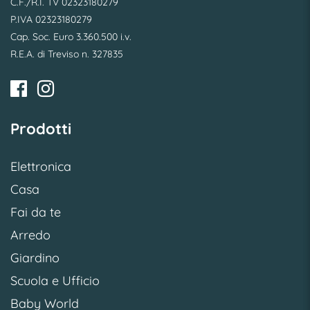
C.F./R.I. TV 02323180279
P.IVA 02323180279
Cap. Soc. Euro 3.360.500 i.v.
R.E.A. di Treviso n. 327835
Prodotti
Elettronica
Casa
Fai da te
Arredo
Giardino
Scuola e Ufficio
Baby World