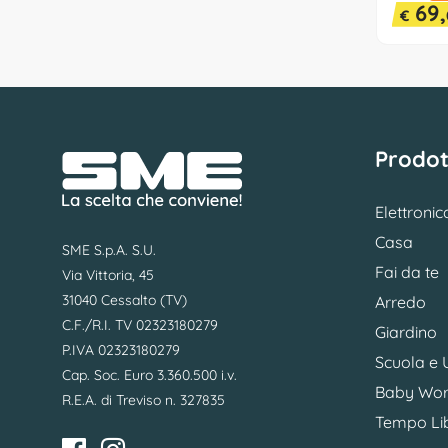
69,
€
Prodot
Elettronic
Casa
SME S.p.A. S.U.
Fai da te
Via Vittoria, 45
31040 Cessalto (TV)
Arredo
C.F./R.I. TV 02323180279
Giardino
P.IVA 02323180279
Scuola e U
Cap. Soc. Euro 3.360.500 i.v.
Baby Wor
R.E.A. di Treviso n. 327835
Tempo Li