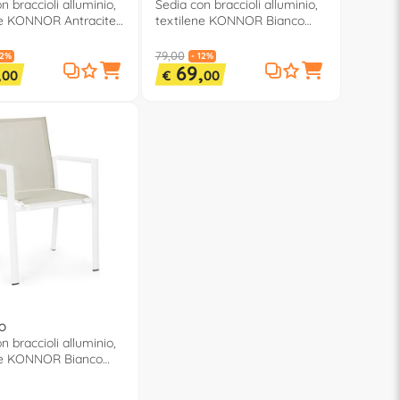
n braccioli alluminio,
Sedia con braccioli alluminio,
ne KONNOR Antracite
textilene KONNOR Bianco
o 0662739
0663855
79,00
12%
- 12%
,
69,
00
€
00
O
n braccioli alluminio,
ne KONNOR Bianco
4