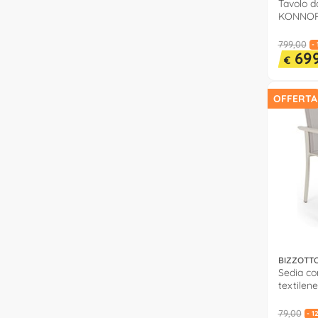
Tavolo d
KONNOR 
(200-30
799,00
-
699
€
OFFERTA
BIZZOTT
Sedia con
textile
0663354
79,00
- 1