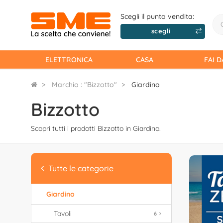
Scegli il punto vendita:
scegli
ELETTRONICA
CASA
FAI D
Marchio : "Bizzotto"
Giardino
Bizzotto
Scopri tutti i prodotti Bizzotto in Giardino.
Tutte le categorie
Giardino
Tavoli
6