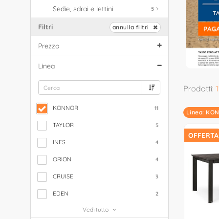
Sedie, sdrai e lettini
5
Filtri
annulla filtri
Prezzo
Linea
Prodotti:
1
KONNOR
11
Linea: K
TAYLOR
5
OFFERTA
INES
4
ORION
4
CRUISE
3
EDEN
2
Vedi tutto