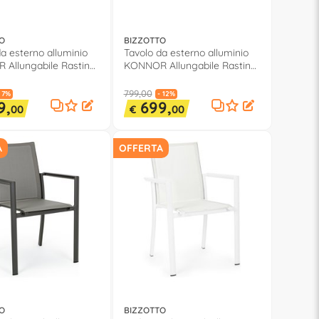
O
BIZZOTTO
a esterno alluminio
Tavolo da esterno alluminio
Allungabile Rastin
KONNOR Allungabile Rastin
0x100x76cm) 0662720
(200-300x110x76cm) 0662721
799,00
 7%
- 12%
9,
699,
00
€
00
A
OFFERTA
O
BIZZOTTO