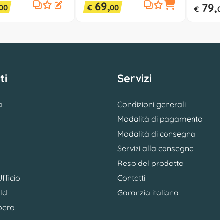
69,
79,
00
€
00
€
ti
Servizi
a
Condizioni generali
Modalità di pagamento
Modalità di consegna
Servizi alla consegna
Reso del prodotto
fficio
Contatti
ld
Garanzia italiana
bero