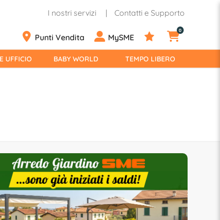
I nostri servizi
Contatti e Supporto
0
Punti Vendita
MySME
E UFFICIO
BABY WORLD
TEMPO LIBERO