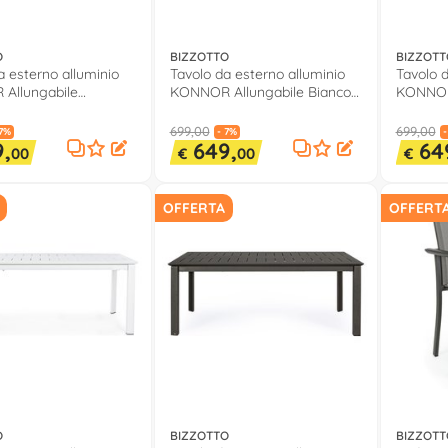
O
BIZZOTTO
BIZZOTT
a esterno alluminio
Tavolo da esterno alluminio
Tavolo d
Allungabile
KONNOR Allungabile Bianco
KONNOR 
e (160-240x100x76cm)
(160-240x100x76cm) 0662276
(160-24
699,00
699,00
 7%
- 7%
-
,
649,
64
00
€
00
€
OFFERTA
OFFERT
O
BIZZOTTO
BIZZOTT