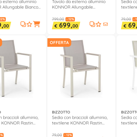
a esterno alluminio
Tavolo da esterno alluminio
Sedia co
Allungabile Bianco
KONNOR Allungabile
textile
0x110x76cm) 0662271
Antracite (200-300x110x76cm)
e Grigi
0662274
799,00
79,00
 12%
- 12%
- 
,
699,
69
00
€
00
€
OFFERTA
O
BIZZOTTO
BIZZOTT
 braccioli alluminio,
Sedia con braccioli alluminio,
Sedia co
ne KONNOR Rastin
textilene KONNOR Rastin
textile
0662738
066385
79,00
2%
- 12%