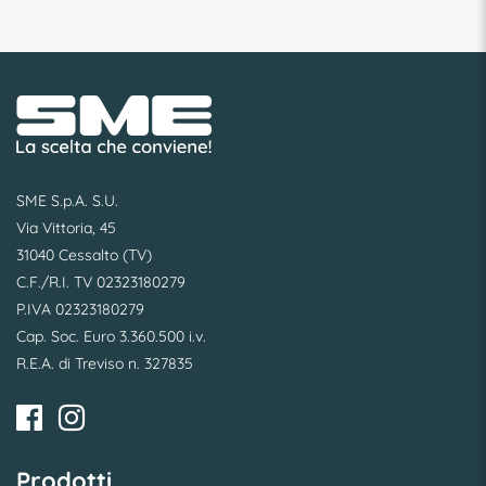
SME S.p.A. S.U.
Via Vittoria, 45
31040 Cessalto (TV)
C.F./R.I. TV 02323180279
P.IVA 02323180279
Cap. Soc. Euro 3.360.500 i.v.
R.E.A. di Treviso n. 327835
Prodotti