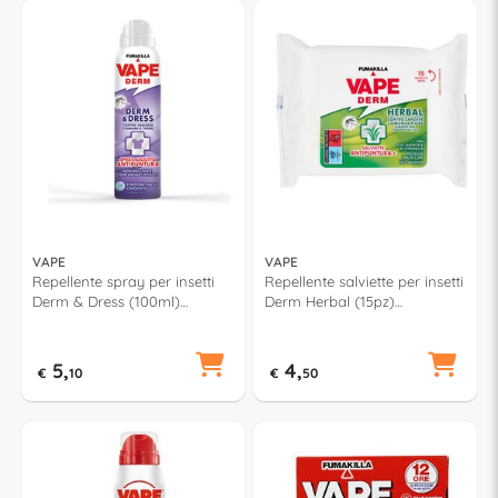
VAPE
VAPE
Repellente spray per insetti
Repellente salviette per insetti
Derm & Dress (100ml)
Derm Herbal (15pz)
GA2028500
GA2266700
5,
4,
€
10
€
50