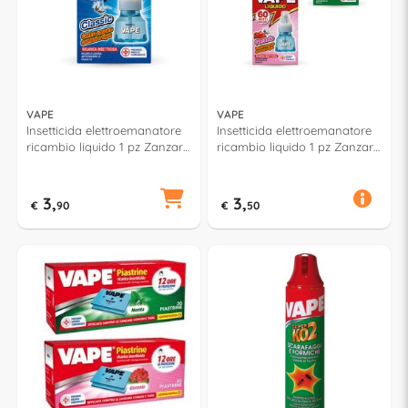
VAPE
VAPE
Insetticida elettroemanatore
Insetticida elettroemanatore
ricambio liquido 1 pz Zanzare
ricambio liquido 1 pz Zanzare
60 notti Classic GA2073400
Geranio/Menta 60 notti
Assortito GA200742
3,
3,
€
90
€
50