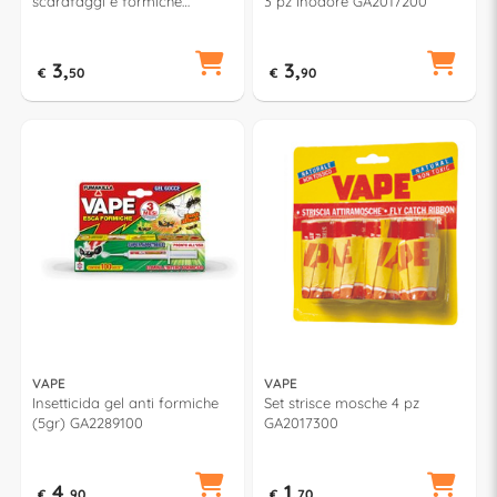
scarafaggi e formiche
3 pz Inodore GA2017200
(250gr) GA2154600
3,
3,
€
50
€
90
VAPE
VAPE
Insetticida gel anti formiche
Set strisce mosche 4 pz
(5gr) GA2289100
GA2017300
4,
1,
€
90
€
70