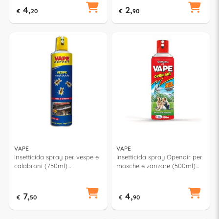
4,
2,
€
20
€
90
VAPE
VAPE
Insetticida spray per vespe e
Insetticida spray Openair per
calabroni (750ml)
mosche e zanzare (500ml)
GA2266000
GA2152400
7,
4,
€
50
€
90