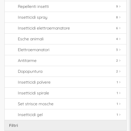
Repellenti insetti
9
Insetticidi spray
8
Insetticidi elettroemanatore
6
Esche animali
4
Elettroemanatori
3
Antitarme
2
Dopopuntura
2
Insetticidi polvere
1
Insetticidi spirale
1
Set strisce mosche
1
Insetticidi gel
1
Filtri