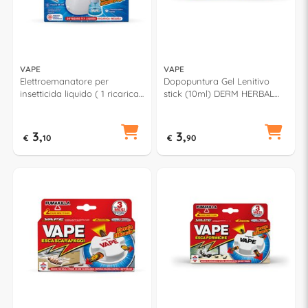
VAPE
VAPE
Elettroemanatore per
Dopopuntura Gel Lenitivo
insetticida liquido ( 1 ricarica
stick (10ml) DERM HERBAL
15 ml inclusa ) Set 30 notti
GA2266900
GA2072800
3,
3,
€
10
€
90