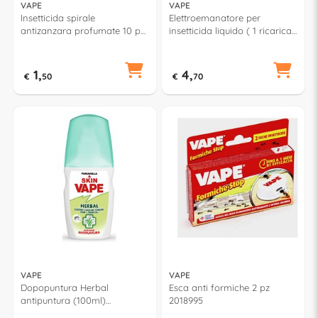
VAPE
VAPE
Insetticida spirale
Elettroemanatore per
antizanzara profumate 10 pz
insetticida liquido ( 1 ricarica
GA21586
inclusa ) Set 480 h MAGIC
2019431
1,
4,
€
50
€
70
VAPE
VAPE
Dopopuntura Herbal
Esca anti formiche 2 pz
antipuntura (100ml)
2018995
GA2266100