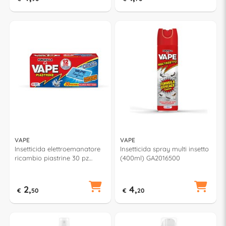
VAPE
VAPE
Insetticida elettroemanatore
Insetticida spray multi insetto
ricambio piastrine 30 pz
(400ml) GA2016500
Zanzare GA2111100
2,
4,
€
50
€
20