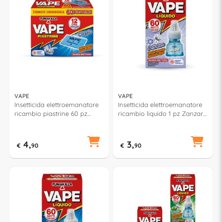
VAPE
VAPE
Insetticida elettroemanatore
Insetticida elettroemanatore
ricambio piastrine 60 pz
ricambio liquido 1 pz Zanzare
Zanzare GA2111200
Antiodore 60 notti GA2074300
4,
3,
€
90
€
90