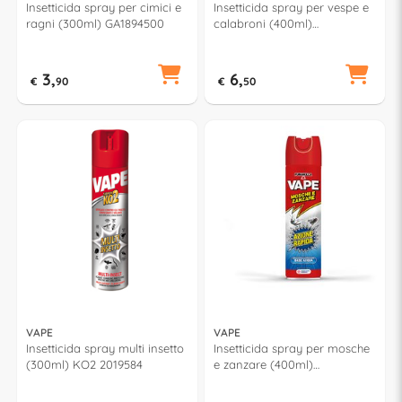
Insetticida spray per cimici e
Insetticida spray per vespe e
ragni (300ml) GA1894500
calabroni (400ml)
GA2265900
3,
6,
€
90
€
50
VAPE
VAPE
Insetticida spray multi insetto
Insetticida spray per mosche
(300ml) KO2 2019584
e zanzare (400ml)
GA2265700