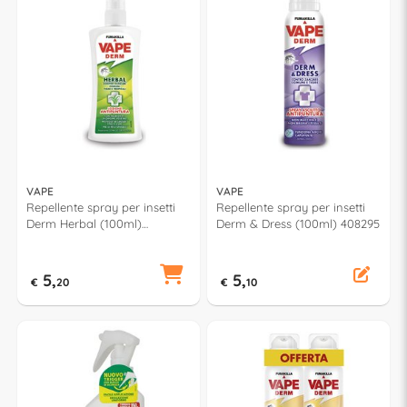
VAPE
VAPE
Repellente spray per insetti
Repellente spray per insetti
Derm Herbal (100ml)
Derm & Dress (100ml) 408295
GA1897200
5,
5,
€
20
€
10