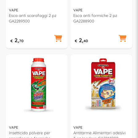
VAPE
VAPE
Esca anti scarafaggi 2 pz
Esca anti formiche 2 pz
GA2289300
GA2288900
2,
2,
€
70
€
40
VAPE
VAPE
Insetticida polvere per
Antitarme Alimentari adesivi