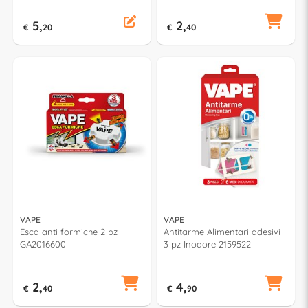
5,
2,
€
20
€
40
VAPE
VAPE
Esca anti formiche 2 pz
Antitarme Alimentari adesivi
GA2016600
3 pz Inodore 2159522
2,
4,
€
40
€
90