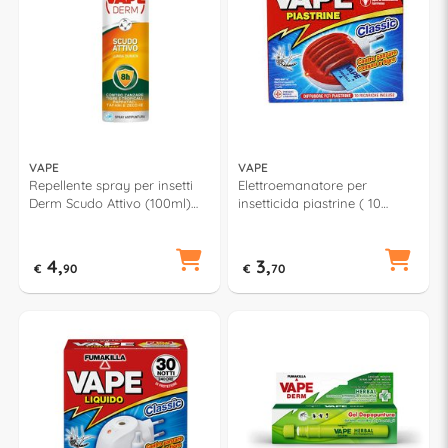
VAPE
VAPE
Repellente spray per insetti
Elettroemanatore per
Derm Scudo Attivo (100ml)
insetticida piastrine ( 10
GA2155000
ricambi inclusi ) Set 120 h
GA2110800
4,
3,
€
90
€
70