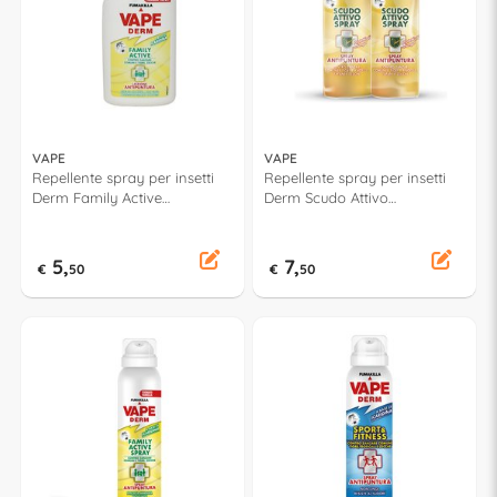
VAPE
VAPE
Repellente spray per insetti
Repellente spray per insetti
Derm Family Active
Derm Scudo Attivo
antipuntura (10ml)
antipuntura 2pz (200ml)
GA1903300
GA2155200
5,
7,
€
50
€
50