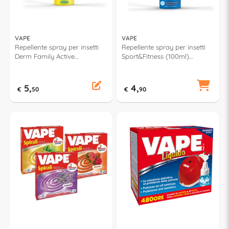
VAPE
VAPE
Repellente spray per insetti
Repellente spray per insetti
Derm Family Active
Sport&Fitness (100ml)
antipuntura (150gr)
GA2028300
GA2289600
5,
4,
€
50
€
90