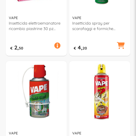
VAPE
VAPE
Insetticida elettroemanatore
Insetticida spray per
ricambio piastrine 30 pz
scarafaggi e formiche
Zanzare Geranio/Menta
(400ml) KO2 GA1894200
Assortito GA21123
2,
4,
€
50
€
20
VAPE
VAPE