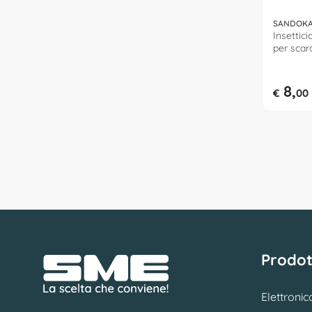
SANDOK
Insettic
per scar
(300gr) 
8,
€
00
Prodot
Elettronic