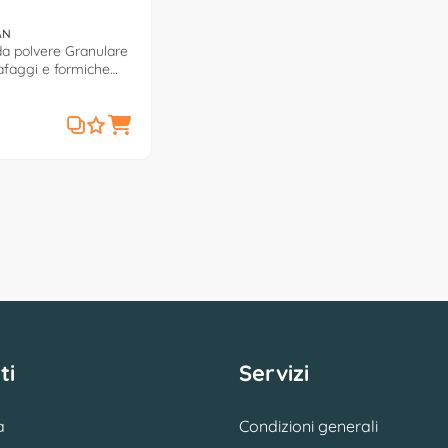
AN
ida polvere Granulare
afaggi e formiche
7637
ti
Servizi
a
Condizioni generali