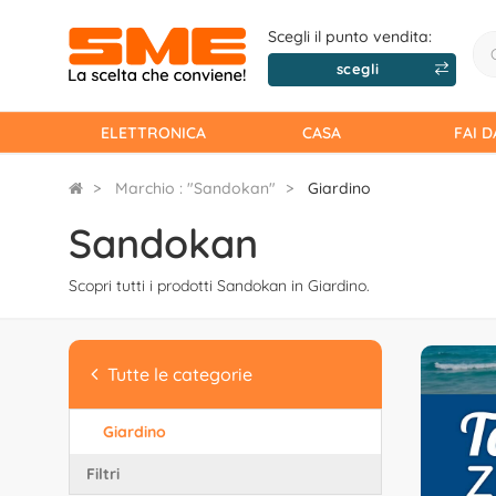
Scegli il punto vendita:
scegli
ELETTRONICA
CASA
FAI D
Marchio : "Sandokan"
Giardino
Sandokan
Scopri tutti i prodotti Sandokan in Giardino.
Tutte le categorie
Giardino
Filtri