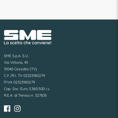
SME S.p.A. S.U.
Via Vittoria, 45
31040 Cessalto (TV)
C.F./R.I. TV 02323180279
P.IVA 02323180279
Cap. Soc. Euro 3.360.500 i.v.
R.E.A. di Treviso n. 327835