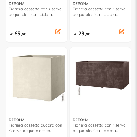
DEROMA
DEROMA
Fioriera cassetta con riserva
Fioriera cassetta con riserva
acqua plastica riciclata
acqua plastica riciclata
(99x38x39cm) con ruote
(59x25x25cm) MILLENNIUM
MILLENNIUM Brownstone
Antracite 9H924SZ
9H93ZSZ216
69,
29,
€
90
€
90
DEROMA
DEROMA
Fioriera cassetta quadra con
Fioriera cassetta con riserva
riserva acqua plastica
acqua plastica riciclata
riciclata (49x49x49cm) con
(78,5x39x39cm) MILLENNIUM