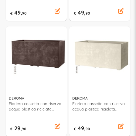
ruote MILLENNIUM Perla
Brownstone 9H91ZSZ216
9H83QSZ
49,
49,
€
90
€
90
DEROMA
DEROMA
Fioriera cassetta con riserva
Fioriera cassetta con riserva
acqua plastica riciclata
acqua plastica riciclata
(59x25x25cm) MILLENNIUM
(78,5x39x39cm) MILLENNIUM
Brownstone 9H92ZSZ216
Perla 9H91QSZ
29,
49,
€
90
€
90