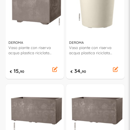
DEROMA
DEROMA
Vaso piante con riserva
Vaso piante con riserva
acqua plastica riciclata
acqua plastica riciclata
(25x25x25cm) Cubo
(43,5x53,5cm) MILLENNIUM
MILLENNIUM Sandstone
Perla 9HA1QSZ
9H826SZ
15,
34,
€
90
€
90