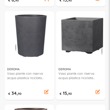
€
90
€
90
DEROMA
DEROMA
Vaso piante con riserva
Vaso piante con riserva
acqua plastica riciclata
acqua plastica riciclata
(43,5x53,5cm) MILLENNIUM
(25x25x25cm) Cubo
Antracite 9HA14SZ
MILLENNIUM Antracite
9H824SZ
34,
15,
€
90
€
90