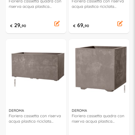
Fioriera cassetta quadra con
Fioriera cassetta con riserva
riserva acqua plastica
acqua plastica riciclata
riciclata (39x39x39cm)
(99x38x39cm) con ruote
MILLENNIUM Sandstone
MILLENNIUM Perla 9H93QSZ
9H816SZ
29,
69,
€
90
€
90
DEROMA
DEROMA
Fioriera cassetta con riserva
Fioriera cassetta quadra con
acqua plastica riciclata
riserva acqua plastica
(78,5x39x39cm) MILLENNIUM
riciclata (49x49x49cm) con
Sandstone 9H916SZ
ruote MILLENNIUM Sandstone