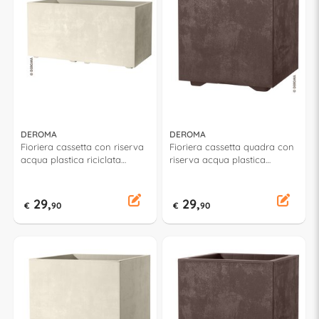
DEROMA
DEROMA
Fioriera cassetta con riserva
Fioriera cassetta quadra con
acqua plastica riciclata
riserva acqua plastica
(59x25x25cm) MILLENNIUM
riciclata (39x39x39cm)
Perla 9H92QSZ
MILLENNIUM Brownstone
9H81ZSZ216
29,
29,
€
90
€
90