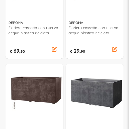
DEROMA
DEROMA
Fioriera cassetta con riserva
Fioriera cassetta con riserva
acqua plastica riciclata
acqua plastica riciclata
(99x38x39cm) con ruote
(59x25x25cm) MILLENNIUM
MILLENNIUM Sandstone
Sandstone 9H926SZ
9H936SZ
69,
29,
€
90
€
90