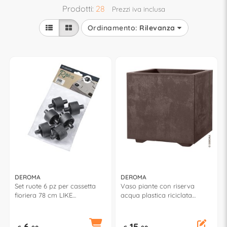
Prodotti:
28
Prezzi iva inclusa
Ordinamento:
Rilevanza
DEROMA
DEROMA
Set ruote 6 pz per cassetta
Vaso piante con riserva
fioriera 78 cm LIKE
acqua plastica riciclata
9EV1ZSZ031
(25x25x25cm) Cubo
MILLENNIUM Brownstone
9H82ZSZ216
6,
15,