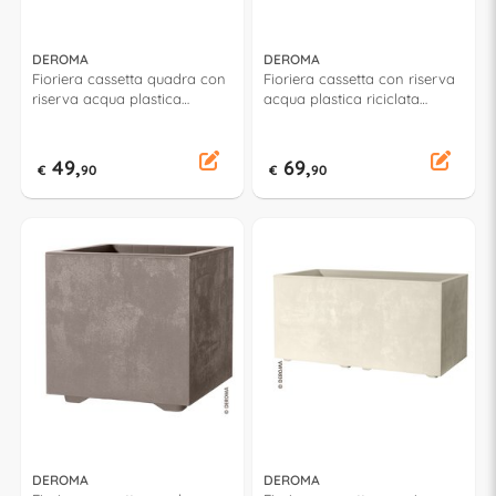
DEROMA
DEROMA
Fioriera cassetta quadra con
Fioriera cassetta con riserva
riserva acqua plastica
acqua plastica riciclata
riciclata (49x49x49cm) con
(99x38x39cm) con ruote
ruote MILLENNIUM Antracite
MILLENNIUM Antracite
9H834SZ
9H934SZ
49,
69,
€
90
€
90
DEROMA
DEROMA