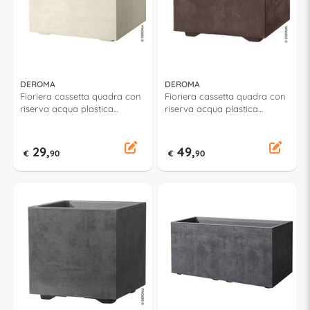
DEROMA
DEROMA
Fioriera cassetta quadra con
Fioriera cassetta quadra con
riserva acqua plastica
riserva acqua plastica
riciclata (39x39x39cm)
riciclata (49x49x49cm) con
MILLENNIUM Perla 9H81QSZ
ruote MILLENNIUM
Brownstone 9H83ZSZ216
29,
49,
€
90
€
90