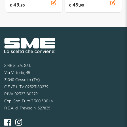
9H836SZ
49,
49,
€
90
€
90
SME S.p.A. S.U.
Via Vittoria, 45
31040 Cessalto (TV)
C.F./R.I. TV 02323180279
P.IVA 02323180279
Cap. Soc. Euro 3.360.500 i.v.
R.E.A. di Treviso n. 327835