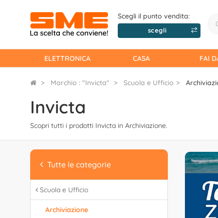
Scegli il punto vendita:
scegli
ELETTRONICA
CASA
FAI D
Marchio : "Invicta"
Scuola e Ufficio
Archiviaz
Invicta
Scopri tutti i prodotti Invicta in Archiviazione.
Tutte le categorie
Scuola e Ufficio
Archiviazione