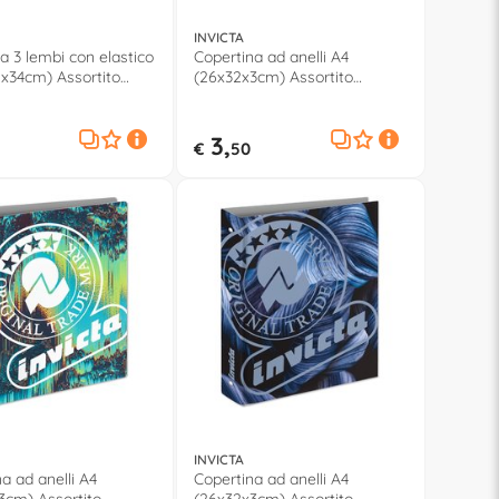
INVICTA
na 3 lembi con elastico
Copertina ad anelli A4
1x34cm) Assortito
(26x32x3cm) Assortito
11
500602610
3,
€
50
INVICTA
a ad anelli A4
Copertina ad anelli A4