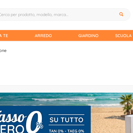
A TE
ARREDO
GIARDINO
SCUOLA 
ione