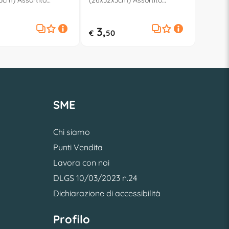
3cm) Assortito
(26x32x3cm) Assortito
407
500602509
3,
€
50
SME
Chi siamo
Punti Vendita
Lavora con noi
DLGS 10/03/2023 n.24
Dichiarazione di accessibilità
Profilo