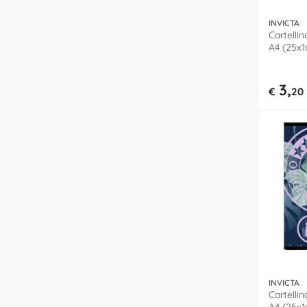
INVICTA
Cartellin
A4 (25x1
5006025
3,
€
20
INVICTA
Cartellin