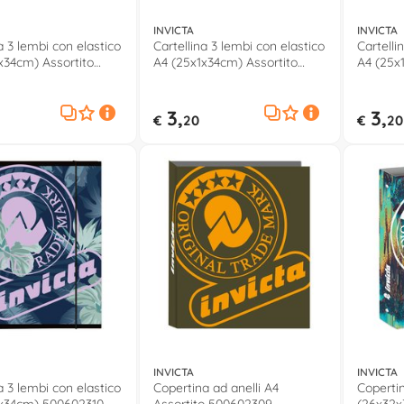
INVICTA
INVICTA
a 3 lembi con elastico
Cartellina 3 lembi con elastico
Cartelli
x34cm) Assortito
A4 (25x1x34cm) Assortito
A4 (25x
10
500102430
5006026
3,
3,
€
20
€
20
INVICTA
INVICTA
a 3 lembi con elastico
Copertina ad anelli A4
Copertin