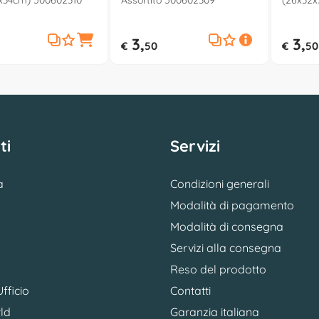
1x34cm) 500602310
Assortito 500602309
(26x32x
500602
3,
3,
€
50
€
50
ti
Servizi
a
Condizioni generali
Modalità di pagamento
Modalità di consegna
Servizi alla consegna
Reso del prodotto
fficio
Contatti
ld
Garanzia italiana