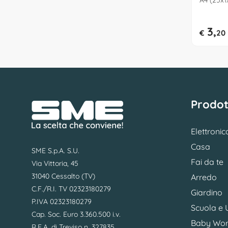
A4 (25x
3,
€
20
Prodot
Elettronic
Casa
SME S.p.A. S.U.
Fai da te
Via Vittoria, 45
31040 Cessalto (TV)
Arredo
C.F./R.I. TV 02323180279
Giardino
P.IVA 02323180279
Scuola e U
Cap. Soc. Euro 3.360.500 i.v.
Baby Wor
R.E.A. di Treviso n. 327835