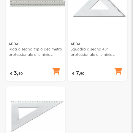
ARDA
ARDA
Riga disegno triplo decimetro
Squadra disegno 45°
professionale alluminio
professionale alluminio
(30cm) PROFIL Argento
(30cm) PROFIL Argento
18430A
18032
3,
7,
€
50
€
90