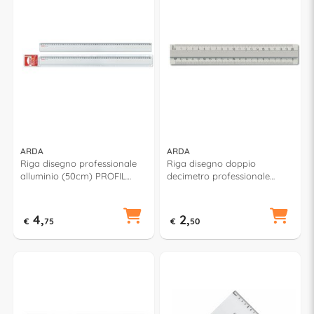
ARDA
ARDA
Riga disegno professionale
Riga disegno doppio
alluminio (50cm) PROFIL
decimetro professionale
Argento 18250A
alluminio (20cm) PROFIL
Argento 18420A
4,
2,
€
75
€
50