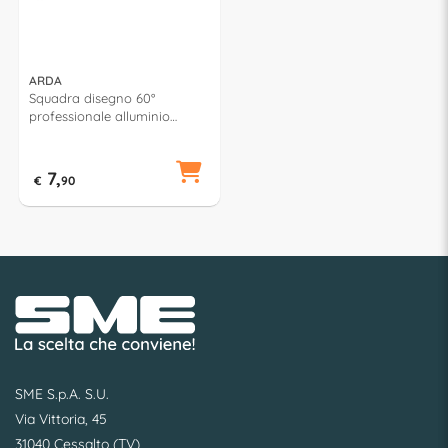
ARDA
Squadra disegno 60°
professionale alluminio
(30cm) PROFIL Argento 18132
7,
€
90
SME S.p.A. S.U.
Via Vittoria, 45
31040 Cessalto (TV)