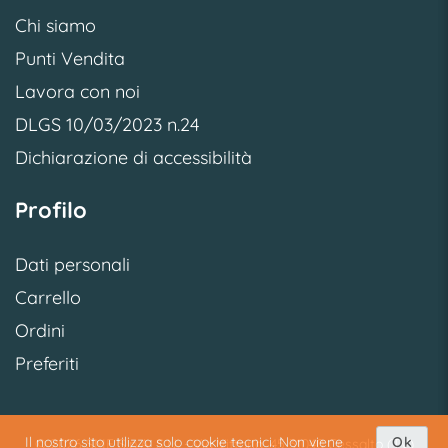
Chi siamo
Punti Vendita
Lavora con noi
DLGS 10/03/2023 n.24
Dichiarazione di accessibilità
Profilo
Dati personali
Carrello
Ordini
Preferiti
Il nostro sito utilizza solo cookie tecnici. Non viene
Ok
© 2026 SME S.p.A. S.U. - Via Vittoria, 45 31040 Cessalto (TV)