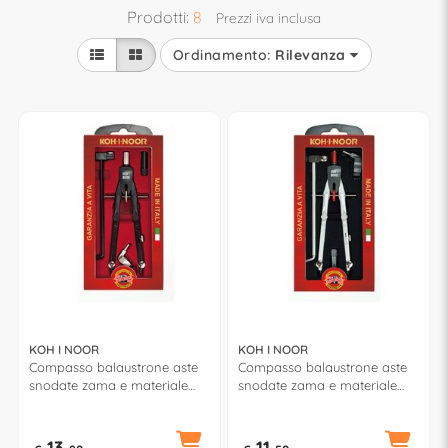
Prodotti:
8
Prezzi iva inclusa
Ordinamento:
Rilevanza
KOH I NOOR
KOH I NOOR
Compasso balaustrone aste
Compasso balaustrone aste
snodate zama e materiale
snodate zama e materiale
plastico PROJECT BLACK
plastico Alluminio H91148N
Nero H91116
13,
11,