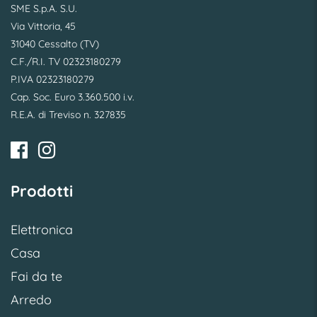
SME S.p.A. S.U.
Via Vittoria, 45
31040 Cessalto (TV)
C.F./R.I. TV 02323180279
P.IVA 02323180279
Cap. Soc. Euro 3.360.500 i.v.
R.E.A. di Treviso n. 327835
Prodotti
Elettronica
Casa
Fai da te
Arredo