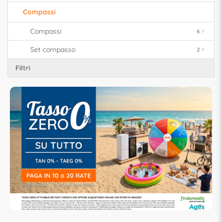
Compassi
Compassi
6
Set compasso
2
Filtri