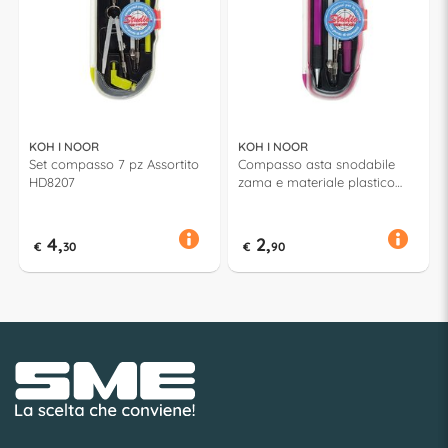
KOH I NOOR
KOH I NOOR
Set compasso 7 pz Assortito
Compasso asta snodabile
HD8207
zama e materiale plastico
Assortito HD8204
4,
2,
€
30
€
90