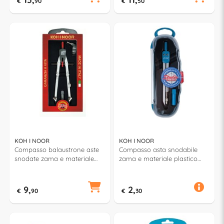
€
90
€
50
KOH I NOOR
KOH I NOOR
Compasso balaustrone aste
Compasso asta snodabile
snodate zama e materiale
zama e materiale plastico
plastico Alluminio H9114N
Assortito HD8202L
9,
2,
€
90
€
30