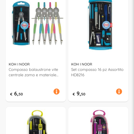
KOH I NOOR
KOH I NOOR
Compasso balaustrone vite
Set compasso 16 pz Assortito
centrale zama e materiale
HD8216
plastico Assortito HD8602
6,
9,
€
50
€
50