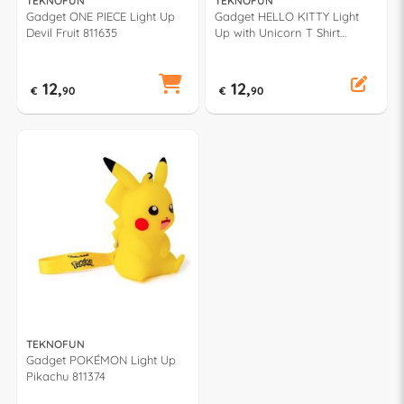
TEKNOFUN
TEKNOFUN
Gadget ONE PIECE Light Up
Gadget HELLO KITTY Light
Devil Fruit 811635
Up with Unicorn T Shirt
811320
12,
12,
€
90
€
90
TEKNOFUN
Gadget POKÉMON Light Up
Pikachu 811374