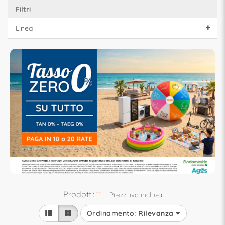
Filtri
Linea
Prodotti:
11
Prezzi iva inclusa
Ordinamento:
Rilevanza