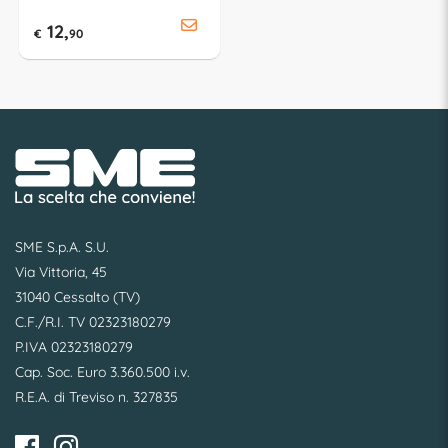
12,
€
90
SME S.p.A. S.U.
Via Vittoria, 45
31040 Cessalto (TV)
C.F./R.I. TV 02323180279
P.IVA 02323180279
Cap. Soc. Euro 3.360.500 i.v.
R.E.A. di Treviso n. 327835