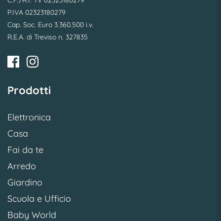
C.F./R.I. TV 02323180279
P.IVA 02323180279
Cap. Soc. Euro 3.360.500 i.v.
R.E.A. di Treviso n. 327835
Prodotti
Elettronica
Casa
Fai da te
Arredo
Giardino
Scuola e Ufficio
Baby World