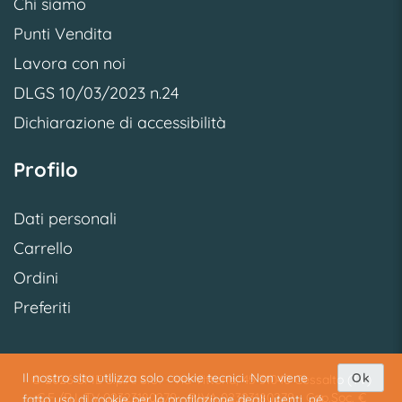
Chi siamo
Punti Vendita
Lavora con noi
DLGS 10/03/2023 n.24
Dichiarazione di accessibilità
Profilo
Dati personali
Carrello
Ordini
Preferiti
Il nostro sito utilizza solo cookie tecnici. Non viene
Ok
© 2026 SME S.p.A. S.U. - Via Vittoria, 45 31040 Cessalto (TV)
C.F./R.I. TV 02323180279 - P.IVA 02323180279 - Cap.Soc. €
fatto uso di cookie per la profilazione degli utenti, né