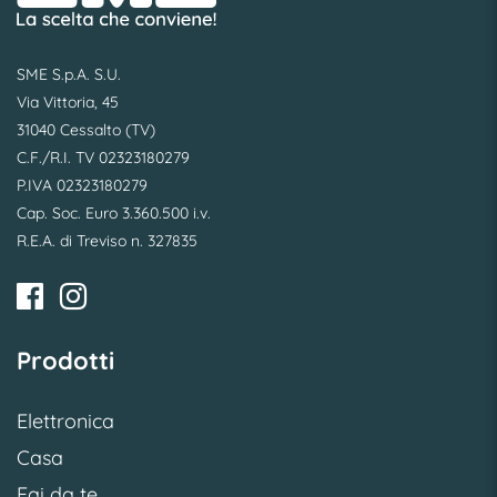
SME S.p.A. S.U.
Via Vittoria, 45
31040 Cessalto (TV)
C.F./R.I. TV 02323180279
P.IVA 02323180279
Cap. Soc. Euro 3.360.500 i.v.
R.E.A. di Treviso n. 327835
Prodotti
Elettronica
Casa
Fai da te